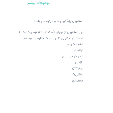
توضیحات بیشتر
استانبول بزرگترین شهر ترکیه می باشد
تور استانبول از تهران (500 نقد+6فقره چک 210 )
اقامت در هتلهای 3 و 4 و 5 ستاره با صبحانه
گشت شهری
ترانسفر
لیدر فارسی زبان
پاژسیر
05131810
داخلی107
محمدپور