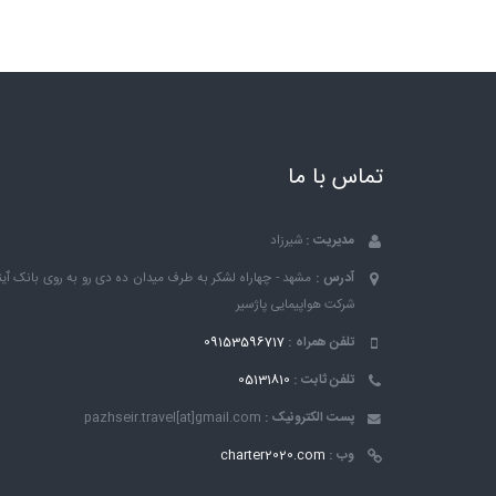
تماس با ما
مدیریت :
شیرزاد
آدرس :
مشهد - چهاراه لشکر به طرف میدان ده دی رو به روی بانک ٱین
شرکت هواپیمایی پاژسیر
تلفن همراه :
09153596717
تلفن ثابت :
05131810
پست الکترونیک :
pazhseir.travel[at]gmail.com
وب :
charter2020.com