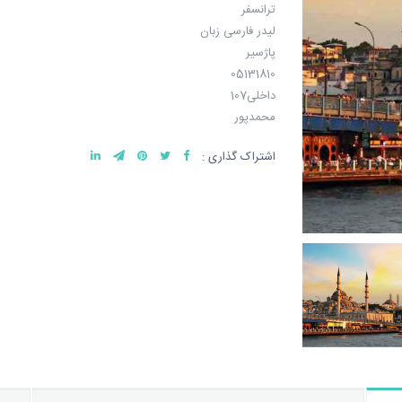
ترانسفر
لیدر فارسی زبان
پاژسیر
05131810
داخلی107
محمدپور
اشتراک گذاری :