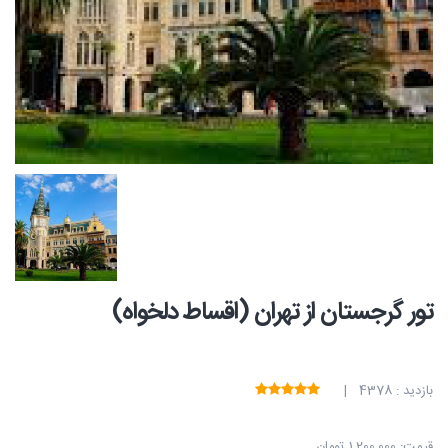
تور گرجستان از تهران (اقساط دلخواه)
بازدید : 4378 |
قیمت:
1,200,000 تومان