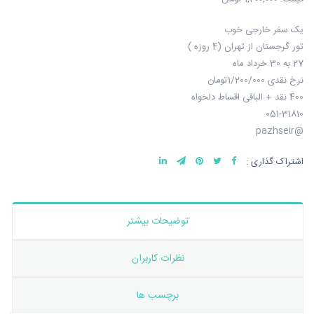
یک سفر خارجی خوب
تور گرجستان از تهران (4 روزه )
27 به 30 خرداد ماه
نرخ نقدی 1/200/000تومان
400 نقد + الباقی اقساط دلخواه
051-31810
@pazhseir
اشتراک گذاری :
توضیحات بیشتر
نظرات کاربران
برچسب ها