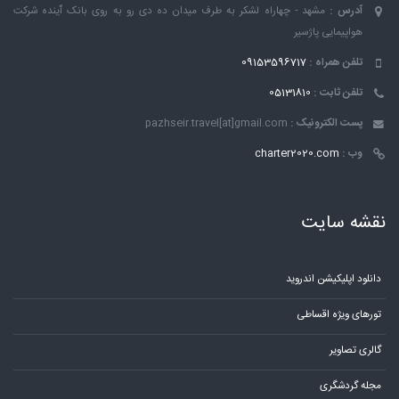
آدرس :
مشهد - چهاراه لشکر به طرف میدان ده دی رو به روی بانک ٱینده شرکت
هواپیمایی پاژسیر
تلفن همراه :
09153596717
تلفن ثابت :
05131810
پست الکترونیک :
pazhseir.travel[at]gmail.com
وب :
charter2020.com
نقشه سایت
دانلود اپلیکیشن اندروید
تورهای ویژه اقساطی
گالری تصاویر
مجله گردشگری