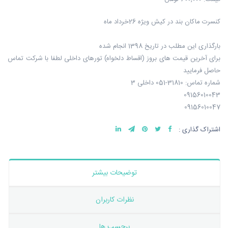
کنسرت ماکان بند در کیش ویژه 26خرداد ماه
بارگذاری این مطلب در تاریخ 1398 انجام شده
برای آخرین قیمت های بروز (اقساط دلخواه) تورهای داخلی لطفا با شرکت تماس
حاصل فرمایید
شماره تماس: 31810-051 داخلی 3
09156010043
09156010047
اشتراک گذاری :
توضیحات بیشتر
نظرات کاربران
برچسب ها