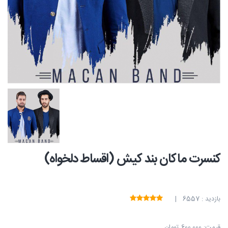
کنسرت ماکان بند کیش (اقساط دلخواه)
بازدید : 6557 |
قیمت:
600,000 تومان