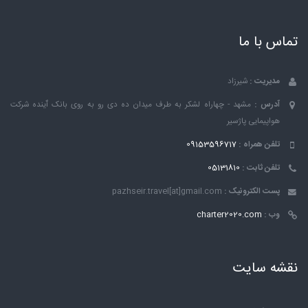
تماس با ما
مدیریت :
شیرزاد
آدرس :
مشهد - چهاراه لشکر به طرف میدان ده دی رو به روی بانک ٱینده شرکت
هواپیمایی پاژسیر
تلفن همراه :
09153596717
تلفن ثابت :
05131810
پست الکترونیک :
pazhseir.travel[at]gmail.com
وب :
charter2020.com
نقشه سایت