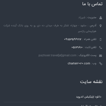
تماس با ما
مدیریت :
شیرزاد
آدرس :
مشهد - چهاراه لشکر به طرف میدان ده دی رو به روی بانک ٱینده شرکت
هواپیمایی پاژسیر
تلفن همراه :
09153596717
تلفن ثابت :
05131810
پست الکترونیک :
pazhseir.travel[at]gmail.com
وب :
charter2020.com
نقشه سایت
دانلود اپلیکیشن اندروید