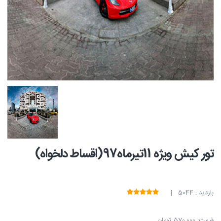
تور کیش ویژه 11تیرماه97(اقساط دلخواه)
بازدید : 5044 |
قیمت:
570,000 تومان