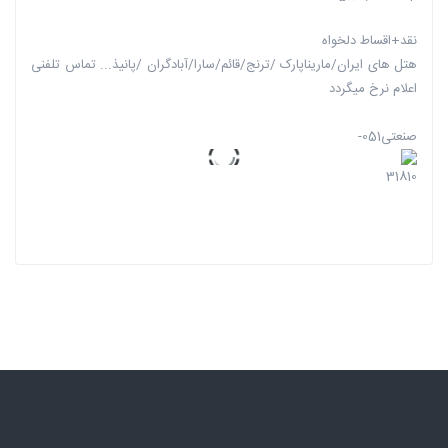
نقد+اقساط دلخواه
هتل های ایران/ماریناپارک /ترنج/قائم/سارا/آبادگران /پانیذ... تماس تلفنی
اعلام نرخ میگردد
صنعتی051-
31810