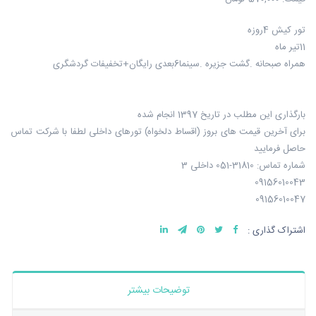
تور کیش 4روزه
11تیر ماه
همراه صبحانه .گشت جزیره .سینما6بعدی رایگان+تخفیفات گردشگری
بارگذاری این مطلب در تاریخ 1397 انجام شده
برای آخرین قیمت های بروز (اقساط دلخواه) تورهای داخلی لطفا با شرکت تماس
حاصل فرمایید
شماره تماس: 31810-051 داخلی 3
09156010043
09156010047
اشتراک گذاری :
توضیحات بیشتر