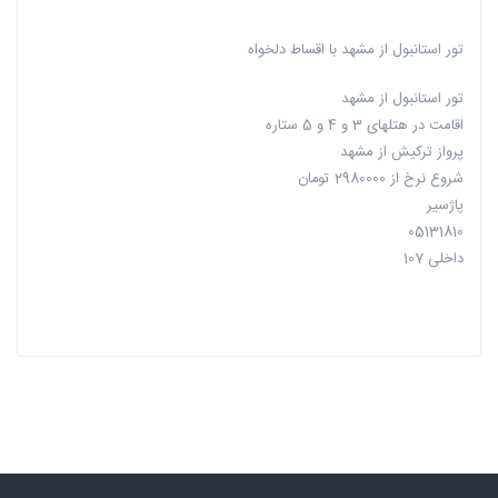
تور استانبول از مشهد با اقساط دلخواه
تور استانبول از مشهد
اقامت در هتلهای 3 و 4 و 5 ستاره
پرواز ترکیش از مشهد
شروع نرخ از 2980000 تومان
پاژسیر
05131810
داخلی 107