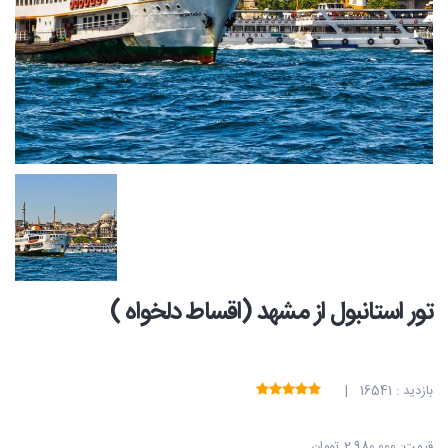
تور استانبول از مشهد (اقساط دلخواه )
بازدید : 16541 |
قیمت:
2,980,000 تومان