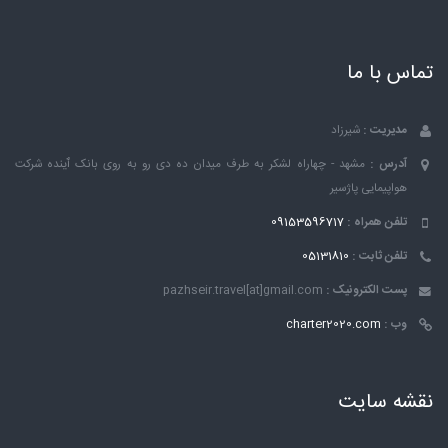
تماس با ما
مدیریت :
شیرزاد
آدرس :
مشهد - چهاراه لشکر به طرف میدان ده دی رو به روی بانک ٱینده شرکت
هواپیمایی پاژسیر
تلفن همراه :
09153596717
تلفن ثابت :
05131810
پست الکترونیک :
pazhseir.travel[at]gmail.com
وب :
charter2020.com
نقشه سایت