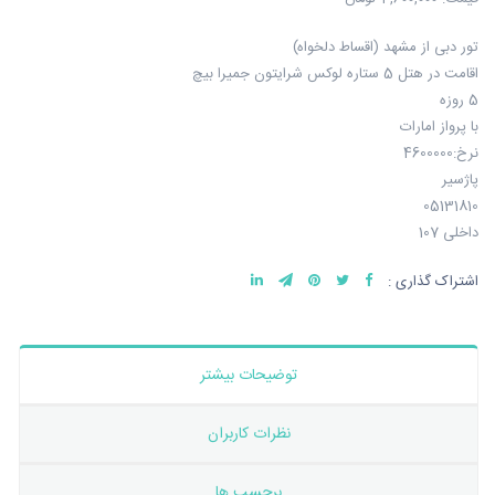
تور دبی از مشهد (اقساط دلخواه)
اقامت در هتل 5 ستاره لوکس شرایتون جمیرا بیچ
5 روزه
با پرواز امارات
نرخ:4600000
پاژسیر
05131810
داخلی 107
اشتراک گذاری :
توضیحات بیشتر
نظرات کاربران
برچسب ها