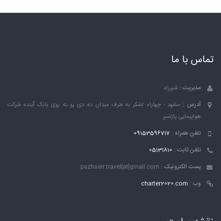
تماس با ما
مدیریت :
شیرزاد
آدرس :
مشهد - چهاراه لشکر به طرف میدان ده دی رو به روی بانک ٱینده شرکت
هواپیمایی پاژسیر
تلفن همراه :
09153596717
تلفن ثابت :
05131810
پست الکترونیک :
pazhseir.travel[at]gmail.com
وب :
charter2020.com