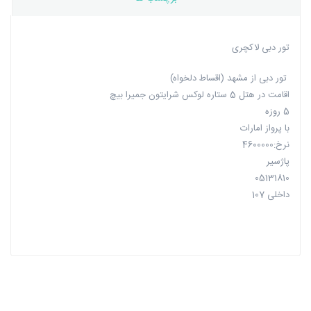
تور دبی لاکچری
تور دبی از مشهد (اقساط دلخواه)
اقامت در هتل 5 ستاره لوکس شرایتون جمیرا بیچ
5 روزه
با پرواز امارات
نرخ:4600000
پاژسیر
05131810
داخلی 107