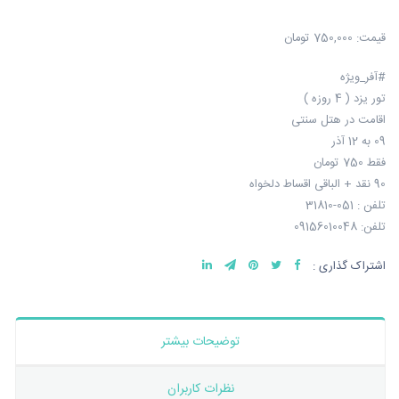
قیمت:
750,000 تومان
#آفر_ویژه
تور یزد ( 4 روزه )
اقامت در هتل سنتی
09 به 12 آذر
فقط 750 تومان
90 نقد + الباقی اقساط دلخواه
تلفن : 051-31810
تلفن: 09156010048
اشتراک گذاری :
توضیحات بیشتر
نظرات کاربران