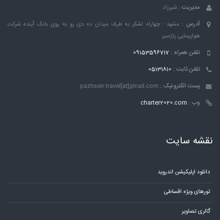
مدیریت :
شیرزاد
آدرس :
مشهد - چهاراه لشکر به طرف میدان ده دی رو به روی بانک ٱینده شرکت
هواپیمایی پاژسیر
تلفن همراه :
09153596717
تلفن ثابت :
05131810
پست الکترونیک :
pazhseir.travel[at]gmail.com
وب :
charter2020.com
نقشه سایت
دانلود اپلیکیشن اندروید
تورهای ویژه اقساطی
گالری تصاویر