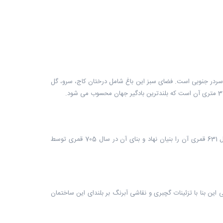
و سردر جنوبی است. فضای سبز این باغ شامل درختان کاج، سرو، گل
مدرسه ضیائیه معروف به زندان اسکندر از آثار «مولانا ضیاء الدین حسین رضی» است که در سال 631 قمری آن را بنیان نهاد و بنای آن در سال 705 قمری توسط
 بنا با تزئینات گچبری و نقاشی آبرنگ بر بلندای این ساختمان