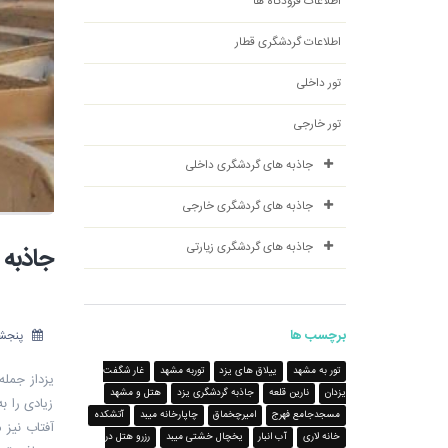
اطلاعات فرودگاه ها
اطلاعات گردشگری قطار
تور داخلی
تور خارجی
جاذبه های گردشگری داخلی
جاذبه های گردشگری خارجی
جاذبه های گردشگری زیارتی
جاذبه 
برچسب ها
پنجشنبه 5 مه
تور به مشهد
ییلاق های یزد
توربه مشهد
غار شگفت
یزداز جمله
یزدان
نارین قلعه
جاذبه گردشگری یزد
هتل و مشهد
زیادی را 
مسجدجامع فهرج
امیرچخماق
چاپارخانه میبد
آتشکده
آفتاب نیز
خانه لاری
آب انبار
یخچال خشتی میبد
رزرو هتل در