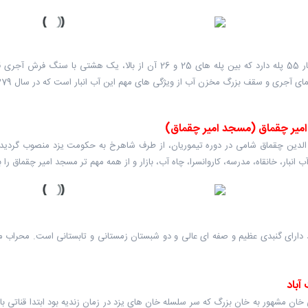
این آب انبار 55 پله دارد که بین پله های 25 و 26 آن از بالا
ی و سقف بزرگ مخزن آب از ویژگی های مهم این آب انبار است که در سال 1379 هجری قمری به سعی حاجی حسین میرالله ساخته شده است .
میر چقماق (مسجد امیر چقماق)
 الدین چقماق شامی در دوره تیموریان، از طرف شاهرخ به حکومت یزد منصوب گردید
 انبار، خانقاه، مدرسه، کاروانسرا، چاه آب، بازار و از همه مهم تر مسجد امیر چقماق را بنا
دارای گنبدی عظیم و صفه ای عالی و دو شبستان زمستانی و تابستانی است. محراب 
آباد
ان مشهور به خان بزرگ که سر سلسله خان های یزد در زمان زندیه بود ابتدا قناتی با ن