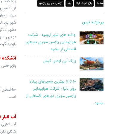
پرجاذبه تر
مشهد
باغ دولت آباد
یزد
آژانس هوایی پاژسیر
از یکسو په
هوا، از جل
پر بازدید ترین
شهر یزد ال
«شهر بادگی
جاذبه های شهر ارومیه - شرکت
دومین شهر 
هواپیمایی پاژسیر مجری تورهای
بازدید گرد
اقساطی از مشهد
آتشکده 
پارک آبی اوشن کیش
بنای فعلی آتشکده در سال 1313 خورشیدی با ه
10 تا از بهترین مسیرهای پیاده
روی دنیا - شرکت هواپیمایی
ساختمان آت
پاژسیر مجری تورهای اقساطی از
است.
مشهد
آب انبار
آب انباری 
شکلی دارد.