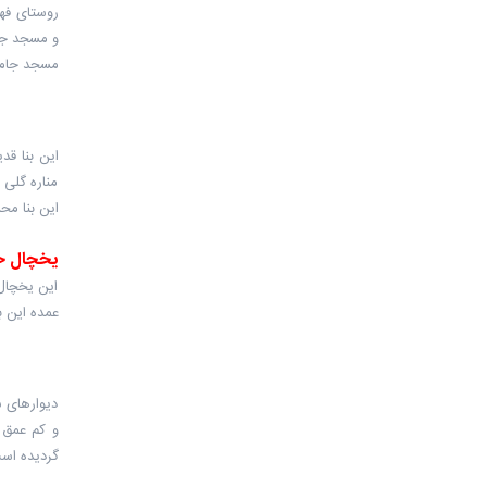
و مسجد جا
مسجد جامع
این بنا ق
مناره گلی 
این بنا م
یخچال خ
این یخچال
عمده این ب
دیوارهای 
و کم عمق 
گردیده است