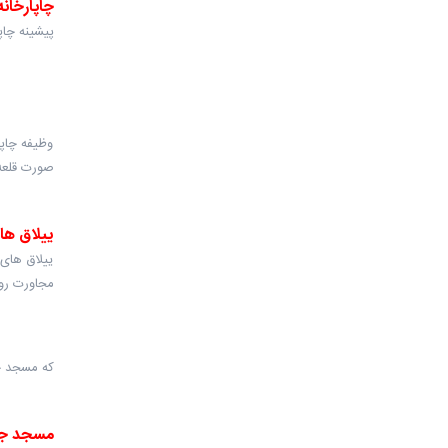
چاپارخانه
پیشینه چاپ
وظیفه چاپا
صورت قلعه 
ییلاق ها
ییلاق های 
مجاورت روس
که مسجد جا
مسجد جا