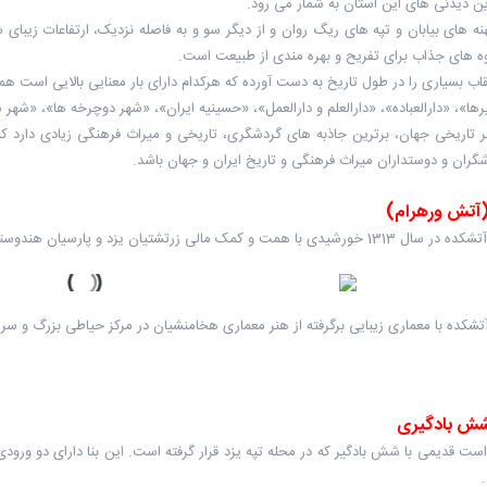
ین دیدنی های این استان به شمار می رود.
نه های بیابان و تپه های ریگ روان و از دیگر سو و به فاصله نزدیک، ارتفاعات زیبای 
وه های جذاب برای تفریح و بهره مندی از طبیعت است.
قاب بسیاری را در طول تاریخ به دست آورده که هرکدام دارای بار معنایی بالایی است ه
رها»، «دارالعباده»، «دارالعلم و دارالعمل»، «حسینیه ایران»، «شهر دوچرخه ها»، «شه
تاریخی جهان، برترین جاذبه های گردشگری، تاریخی و میراث فرهنگی زیادی دارد که هر
شگران و دوستداران میراث فرهنگی و تاریخ ایران و جهان باشد.
(آتش ورهرام)
مت و کمک مالی زرتشتیان یزد و پارسیان هندوستان احداث گردیده است.
شکده با معماری زیبایی برگرفته از هنر معماری هخامنشیان در مرکز حیاطی بزرگ و سرسب
 شش بادگیری
است قدیمی با شش بادگیر که در محله تپه یزد قرار گرفته است. این بنا دارای دو ور