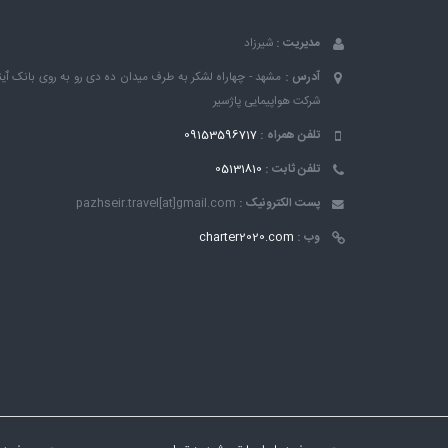
مدیریت :
شیرزاد
آدرس :
مشهد - چهاراه لشکر به طرف میدان ده دی رو به روی بانک ٱین
شرکت هواپیمایی پاژسیر
تلفن همراه :
09153596717
تلفن ثابت :
05131810
پست الکترونیک :
pazhseir.travel[at]gmail.com
وب :
charter2020.com