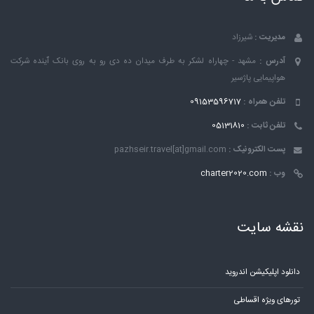
مدیریت :
شیرزاد
آدرس :
مشهد - چهاراه لشکر به طرف میدان ده دی رو به روی بانک ٱینده شرکت
هواپیمایی پاژسیر
تلفن همراه :
09153596717
تلفن ثابت :
05131810
پست الکترونیک :
pazhseir.travel[at]gmail.com
وب :
charter2020.com
نقشه سایت
دانلود اپلیکیشن اندروید
تورهای ویژه اقساطی