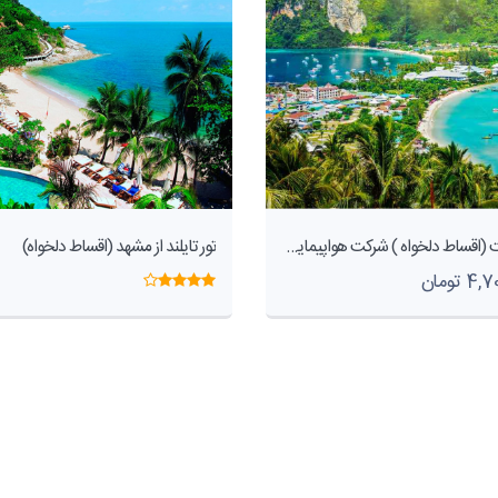
تور پوکت (اقساط دلخواه ) شرکت هواپیمایی پاژسیر مجری تور های اقساطی
تور تایلند از مشهد (اقساط دلخواه)
 تومان