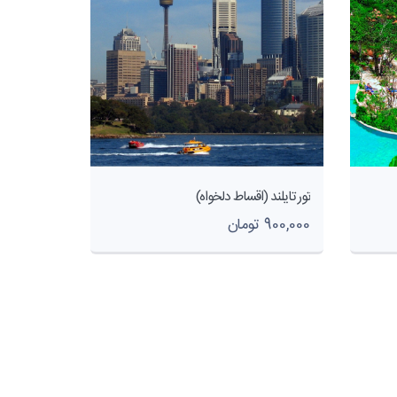
تور تایلند (اقساط دلخواه)
900,000 تومان