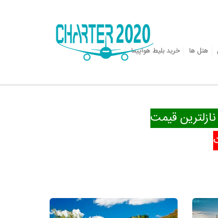
هتل ها
خرید بلیط هواپیما
 نازلترین قیمت