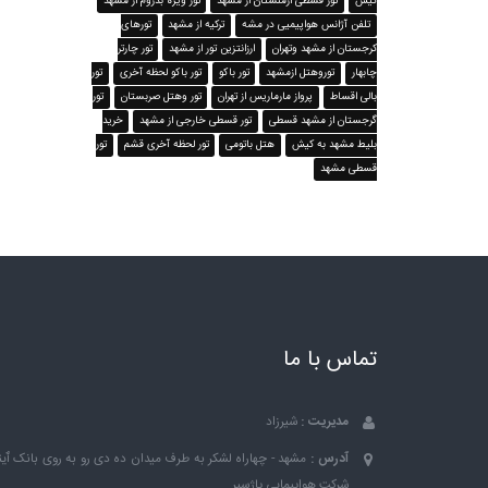
کیش
تور قسطی ارمنستان از مشهد
تور ویژه بدروم از مشهد
تلفن آژانس هواپیمیی در مشه
ترکیه از مشهد
تورهای
کرجستان از مشهد وتهران
ارزانتزین تور از مشهد
تور چارتر
چابهار
توروهتل ازمشهد
تور باکو
تور باکو لحظه آخری
تور
بالی اقساط
پرواز مارماریس از تهران
تور وهتل صربستان
تور
گرجستان از مشهد قسطی
تور قسطی خارجی از مشهد
خرید
بلیط مشهد به کیش
هتل باتومی
تور لحظه آخری قشم
تور
قسطی مشهد
تماس با ما
مدیریت :
شیرزاد
آدرس :
مشهد - چهاراه لشکر به طرف میدان ده دی رو به روی بانک ٱین
شرکت هواپیمایی پاژسیر