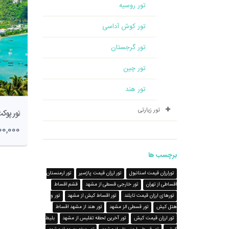
تور روسیه
تور کوش آداسی
تور گرجستان
تور چین
تور هند
تور زیارتی
4,700,000
برچسب ها
تورارزان قیمت استانبول
تور ارزان قیمت پاژسیر
تور ارمنستان
اقساطی از تهران
تور خارجی قسطی از مشهد
قشم اقساط
تورهای ارزان قیمت تایلند
تور اقساط کیش از مشهد
تور و
هتل کیش
تور قسطی الز مشهد
تور هند از مشهد اقساط
تور ارزان قیمت کیش
تور آخرین لحظه تفلیس از مشهد
بلیط