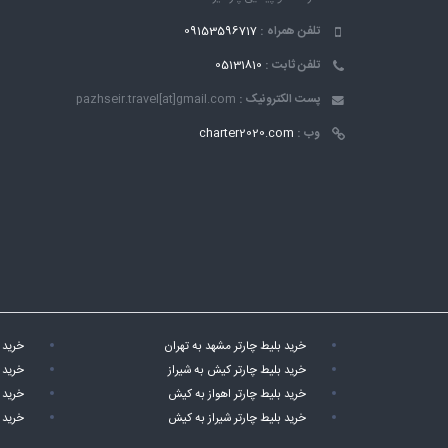
تلفن همراه :
09153596717
تلفن ثابت :
05131810
پست الکترونیک :
pazhseir.travel[at]gmail.com
وب :
charter2020.com
خرید بلیط چارتر مشهد به تهران
خرید 
خرید بلیط چارتر کیش به شیراز
خرید 
خرید بلیط چارتر اهواز به کیش
خرید 
خرید بلیط چارتر شیراز به کیش
خرید 