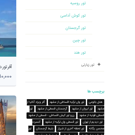
تور روسیه
تور کوش آداسی
تور گرجستان
تور چین
تور هند
تور زیارتی
8,990,000
برچسب ها
هتل باتومی
تور وان ترکیه اقساطی از مشهد
آفر ویژه آنالیا از
مشهد
تور ایروان از مشهد
گرجستان قسطی از مشهد
تور
قسطی قونیه از مشهد
رزرو تور کیش اقساطی - قسطی از مشهد
تور دیدیم از تهران
تور قسطی وان ترکیه از مشهد
کنسرت
محسن یگانه
تور لحظه آخری از شیراز
بلیط گرجستان
تور