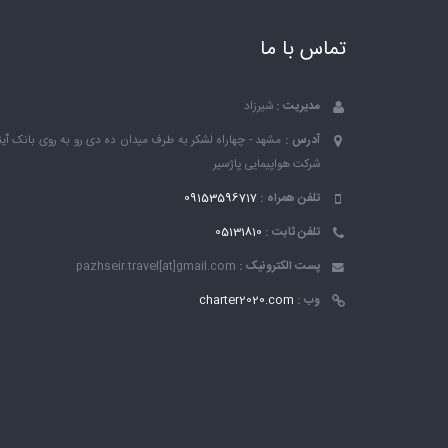
تماس با ما
مدیریت :
شیرزاد
آدرس :
مشهد - چهاراه لشکر به طرف میدان ده دی رو به روی بانک ٱین
شرکت هواپیمایی پاژسیر
تلفن همراه :
09153596717
تلفن ثابت :
05131810
پست الکترونیک :
pazhseir.travel[at]gmail.com
وب :
charter2020.com