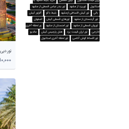
ارزان قیمت استانبول
چین قسطی
خرید بلیط مشهد به
استانبول
توریزد از مشهد
تور بندر عباس قسطی از مشهد
بالی
تور کیش اقساطی ازمشهد
بلیط باکو
آفرتور کیش
تور گرجستان از مشهد
تورهای قسطی کیش
اصفهان
توروان قسطی از مشهد
تور امنستان از مشهد
ور لحظه آخری
خارجی
تور ارزان قیمت یزد
هتل پارمیس کیش
مالدیو
تور اقساط کوش آداسی
تور لحظه آخری استانبول
3,590,000