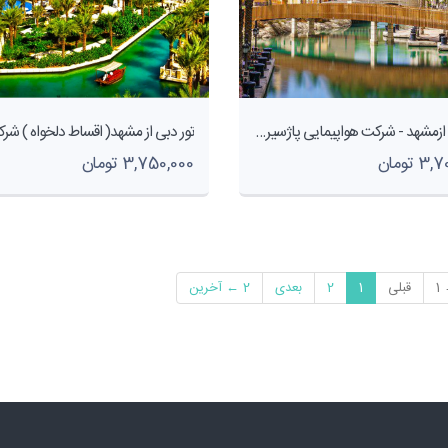
تور دبی ازمشهد - شرکت هواپیمایی پاژسیر مجری تور های اقساطی(اقساط دلخواه )
 تومان
3,750,000 تومان
1
قبلی
1
2
بعدی
2 ← آخرین