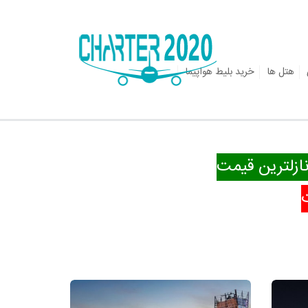
هتل ها
خرید بلیط هواپیما
ازلترین قیمت