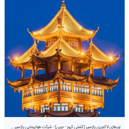
تورهای لاکچری پاژسیر (کشتی کروز - چین) - شرکت هواپیمایی پاژسیر مجری تورهای اقساطی از مشهد