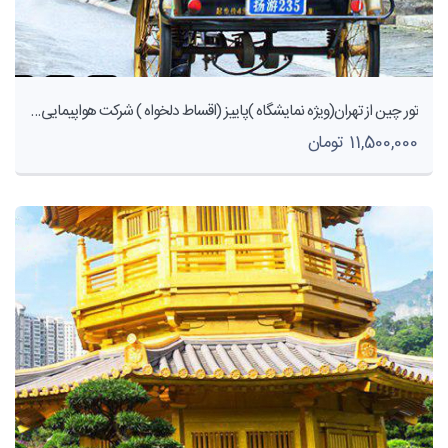
تور چین از تهران(ویژه نمایشگاه )پاییز (اقساط دلخواه ) شرکت هواپیمایی پاژسیر مجری تور های قسطی از مشهد
11,500,000 تومان