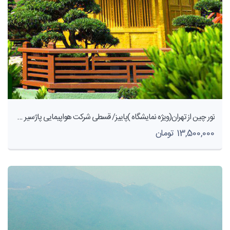
تور چین از تهران(ویژه نمایشگاه )پاییز/ قسطی شرکت هواپیمایی پاژسیر مجری تور های اقساطی ازمشهد
13,500,000 تومان