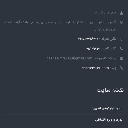
مدیریت :
شیرزاد
آدرس :
مشهد - چهاراه لشکر به طرف میدان ده دی رو به روی بانک ٱینده شرکت
هواپیمایی پاژسیر
تلفن همراه :
09153596717
تلفن ثابت :
05131810
پست الکترونیک :
pazhseir.travel[at]gmail.com
وب :
charter2020.com
نقشه سایت
دانلود اپلیکیشن اندروید
تورهای ویژه اقساطی