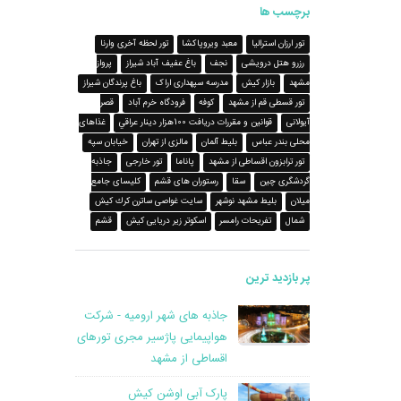
برچسب ها
تور ارزان استرالیا
معبد ویروپاکشا
تور لحظه آخری وارنا
رزرو هتل درویشی
نجف
باغ عفیف آباد شیراز
پرواز
مشهد
بازار کیش
مدرسه سپهداری اراک
باغ پرندگان شیراز
تور قسطی قم از مشهد
کوفه
فرودگاه خرم آباد
قصر
آیولانی
قوانين و مقررات دريافت 100هزار دينار عراقي
غذاهای
محلی بندر عباس
بلیط آلمان
مالزی از تهران
خیابان سپه
تور ترابزون اقساطی از مشهد
پاناما
تور خارجی
جاذبه
گردشگری چین
سقا
رستوران های قشم
کلیسای جامع
میلان
بلیط مشهد نوشهر
سایت غواصی ساترن كرك کیش
شمال
تفریحات رامسر
اسکوتر زیر دریایی کیش
قشم
پر بازدید ترین
جاذبه های شهر ارومیه - شرکت
هواپیمایی پاژسیر مجری تورهای
اقساطی از مشهد
پارک آبی اوشن کیش