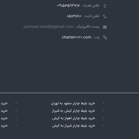
تلفن همراه :
09153596717
تلفن ثابت :
05131810
پست الکترونیک :
pazhseir.travel[at]gmail.com
وب :
charter2020.com
خرید بلیط چارتر مشهد به تهران
خرید 
خرید بلیط چارتر کیش به شیراز
خرید 
خرید بلیط چارتر اهواز به کیش
خرید 
خرید بلیط چارتر شیراز به کیش
خرید 