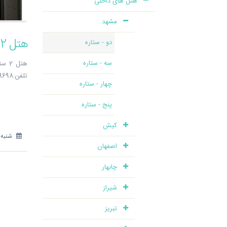
هتل های داخلی
مشهد
هتل 2 ستاره سقا مشهد - شرکت هواپیمایی پاژسیر مجری تورهای اقساطی از مشهد
دو - ستاره
سه - ستاره
هتل 
تلفن:38559698-051 تلفن:31810-051
چهار - ستاره
پنج - ستاره
کیش
شنبه 14 مهر 397
اصفهان
چابهار
شیراز
تبریز