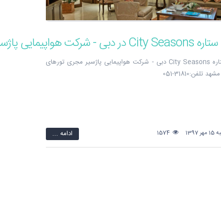
هتل 4 ستاره City Seasons دبی - شرکت هواپیمایی پاژسیر مجری تورهای
 تلفن:31810-051
 1397
1574
ادامه ...