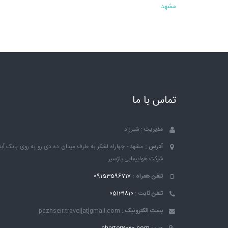
مشهد
تماس با ما
مدیریت :
شیرزاد
آدرس :
مشهد - چهاراه لشکر به طرف میدان ده دی رو به روی بانک ٱین
شرکت هواپیمایی پاژسیر
تلفن همراه :
09153596717
تلفن ثابت :
05131810
پست الکترونیک :
pazhseir.travel[at]gmail.com