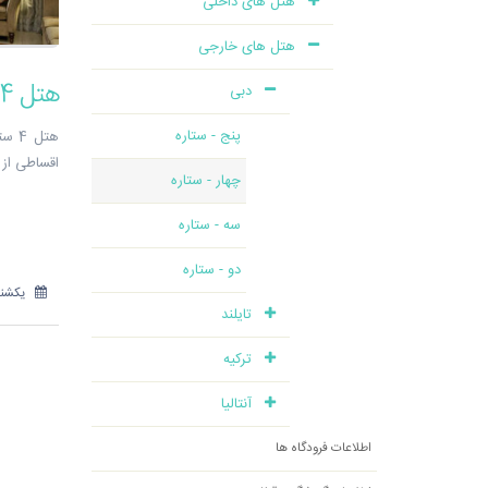
هتل های داخلی
هتل های خارجی
هتل 4 ستاره City Seasons در دبی - شرکت هواپیمایی پاژسیر مجری تورهای اقساطی از مشهد
دبی
پنج - ستاره
اقساطی از مشهد
چهار - ستاره
سه - ستاره
دو - ستاره
یکشنبه 15 مهر
تایلند
ترکیه
آنتالیا
اطلاعات فرودگاه ها