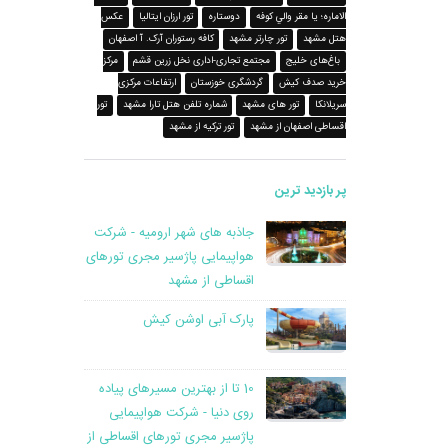
الاماره؛ يا مقر والي کوفه
دوستاره
تور ارزان ایتالیا
عکس
هتل مشهد
تور چارتر مشهد
کافه رستوران آرک. آ اصفهان
باغ‌های خلیج
مجتمع تجاری-اداری نخل زرین قشم
مرکز
خرید صدف کیش
گردشگری خوزستان
ارتفاعات مرکزی
سریلانکا
تور های مشهد
شماره تلفن هتل تارا مشهد
تور
اقساطی اصفهان از مشهد
تور ترکیه از مشهد
پر بازدید ترین
جاذبه های شهر ارومیه - شرکت
هواپیمایی پاژسیر مجری تورهای
اقساطی از مشهد
پارک آبی اوشن کیش
10 تا از بهترین مسیرهای پیاده
روی دنیا - شرکت هواپیمایی
پاژسیر مجری تورهای اقساطی از