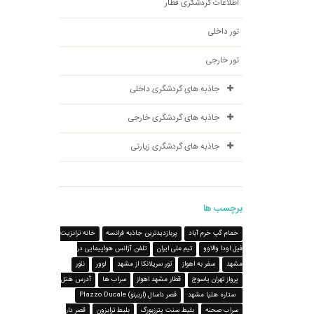
اطلاعات گردشگری قطار
تور داخلی
تور خارجی
جاذبه های گردشگری داخلی
جاذبه های گردشگری خارجی
جاذبه های گردشگری زیارتی
برچسب ها
حمام گپ خرم آباد
پربازدیدترین جاذبه فرانسه
خانه ترانزیت
فیل اودا والاوو
تیم ملی ایران
تلفن آژانس هواپیمایی در
مشهد
سفر به اهواز
تور سریلانکا از مشهد
لوور
نئور
پرواز تهران یاسوج
قطار مشهد اهواز
سراب ها
آدرس هتل
3 ستاره هلیا مشهد
قصر داسال (اربینو) Plazzo Ducale
سراب صحنه
بلیط سنت پترزبورگ
بلیط ترابزون
قصر دار