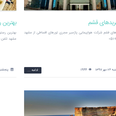
ریدهای قشم
بهترین 
های قشم شرکت هواپیمایی پاژسیر مجری تورهای اقساطی از مشهد
بهترین رستو
مشهد تلفن:31810-051
هر 1397
1944
ادامه ...
پنجشنبه 26 مهر 7