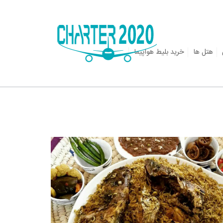
هتل ها
خرید بلیط هواپیما