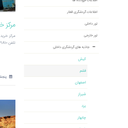
اطلاعات فرودگاه ها
اطلاعات گردشگری قطار
مرکز خ
تور داخلی
تور خارجی
مرکز خرید
تلفن:31810-051
جاذبه های گردشگری داخلی
کیش
قشم
پنجشنبه 26 م
اصفهان
شیراز
یزد
چابهار