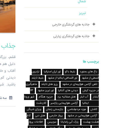
شمال
تبریز
جاذبه های گردشگری خارجی
جاذبه های گردشگری زیارتی
جذاب ت
قشم، بزرگ
برچسب ها
دلیل هم ه
آفتاب و خ
باغ های بجنورد
بلیط باکو
تور ارزان استرالیا
ترابزون
دیدنی کم 
قسطی از مشهد
تور اقساطی ایتالیا از مشهد
بلیط تایلند
تلفن آژانس هواپیمای در مشهد
رزرو هتل تایلند
ماهیگیری
در جزیره کیش
دیدنی های آنتالیا
تور تبریز مشهد
72
051-38559698
آبشار
آب انبار
هتل صفائیه یزد
جزیره هنگام
شهر ورونا
سه شنبه 20 شهر
Verona ایتالیا
آژانس هواپیمایی پاژسیر
کلاردشت
کاشان
موزه مردم‌شناسي
بازارسنتی زنجان
ویزای شینگن
آژانس هواپیمایی در مشهد
پرواز خارجی
هتل دبی
کاخ
هشت بهشت
پارک آبی رامایانا
سوییس
اطلاعات پرواز