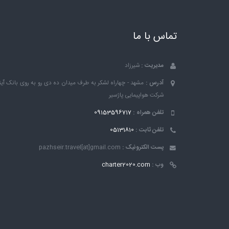
تماس با ما
مدیریت :
شیرزاد
آدرس :
مشهد - چهاراه لشکر به طرف میدان ده دی رو به روی بانک ٱین
شرکت هواپیمایی پاژسیر
تلفن همراه :
09153596717
تلفن ثابت :
05131810
پست الکترونیک :
pazhseir.travel[at]gmail.com
وب :
charter2020.com