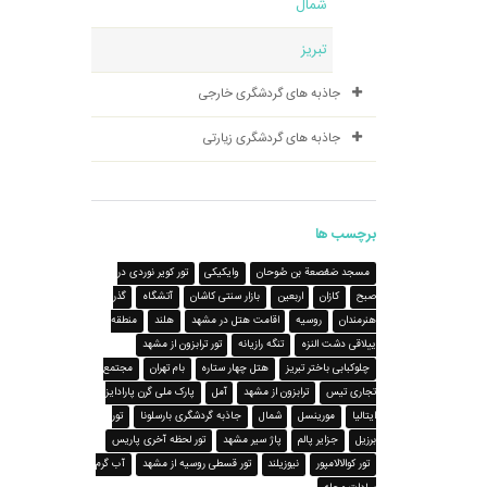
شمال
تبریز
جاذبه های گردشگری خارجی
جاذبه های گردشگری زیارتی
برچسب ها
مسجد صَعْصعة بن صُوحان
وایکیکی
تور کویر نوردی در
صبح
کازان
اربعین
بازار سنتی کاشان
آتشگاه
گذر
هنرمندان
روسیه
اقامت هتل در مشهد
هلند
منطقه
ییلاقی دشت النزه
تنگه رازیانه
تور ترابزون از مشهد
چلوکبابی باختر تبریز
هتل چهار ستاره
بام تهران
مجتمع
تجاری تیس
ترابزون از مشهد
آمل
پارک ملی گرن پارادایز
ایتالیا
مورینسل
شمال
جاذبه گردشگری بارسلونا
تور
برزیل
جزایر پالم
پاژ سیر مشهد
تور لحظه آخری پاریس
تور کوالالامپور
نیوزیلند
تور قسطی روسیه از مشهد
آب گرم