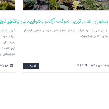
 رستوران های تبریز- شرکت آژانس هواپیمایی پاژسیر م
شهر تار
توران های تبریز- شرکت آژانس هواپیمایی پاژسیر مجری تورهای
تبریز پایتخ
 تلفن:31810-051
بزرگ سرسبز 
وجود دارد، ا
فوق العاده 
هواپیمایی پاژسی
 1397
1644
ادامه ...
چهارشنبه 10 مرداد