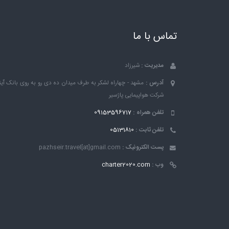
تماس با ما
مدیریت :
شیرزاد
آدرس :
مشهد - چهاراه لشکر به طرف میدان ده دی رو به روی بانک ٱین
شرکت هواپیمایی پاژسیر
تلفن همراه :
09153596717
تلفن ثابت :
05131810
پست الکترونیک :
pazhseir.travel[at]gmail.com
وب :
charter2020.com