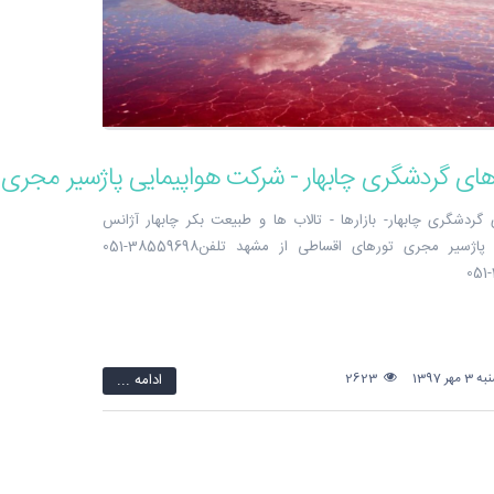
های گردشگری چابهار - شرکت هواپیمایی پاژسیر مجری 
گردشگری چابهار- بازارها - تالاب ها و طبیعت بکر چابهار آژانس
هواپیمایی پاژسیر مجری تورهای اقساطی از مشهد تلفن38559698-051
ر 1397
2623
ادامه ...