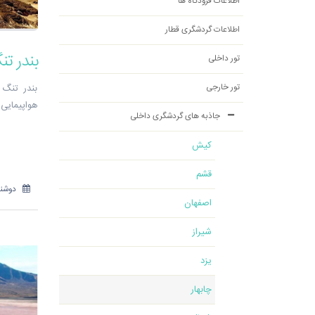
اطلاعات فرودگاه ها
اطلاعات گردشگری قطار
بندر ت
تور داخلی
تور خارجی
بندر تنگ 
هواپیمایی پ
جاذبه های گردشگری داخلی
کیش
قشم
دوشنبه 12 آذر
اصفهان
شیراز
یزد
چابهار