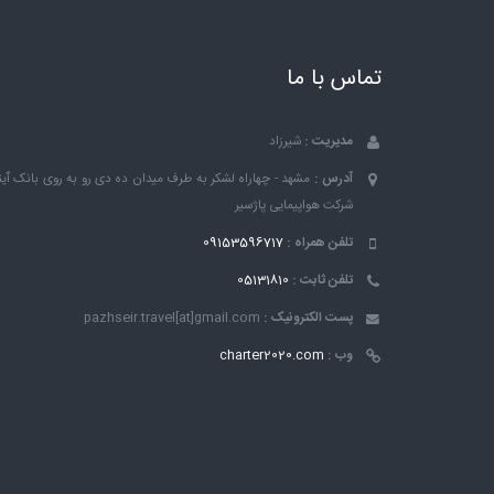
تماس با ما
مدیریت :
شیرزاد
آدرس :
مشهد - چهاراه لشکر به طرف میدان ده دی رو به روی بانک ٱین
شرکت هواپیمایی پاژسیر
تلفن همراه :
09153596717
تلفن ثابت :
05131810
پست الکترونیک :
pazhseir.travel[at]gmail.com
وب :
charter2020.com