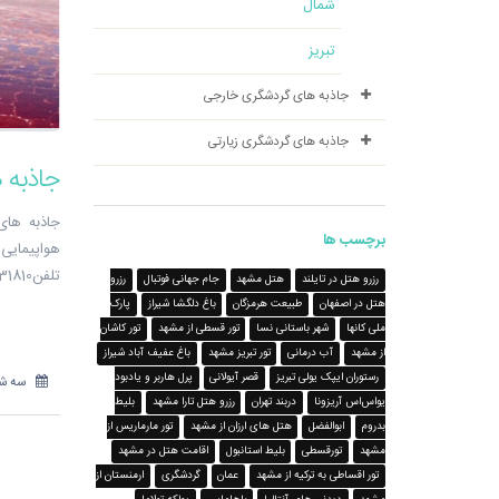
شمال
تبریز
جاذبه های گردشگری خارجی
جاذبه های گردشگری زیارتی
جاذبه 
جاذبه های 
برچسب ها
تلفن31810-051
رزرو هتل در تایلند
هتل مشهد
جام جهانی فوتبال
رزرو
هتل در اصفهان
طبیعت هرمزگان
باغ دلگشا شیراز
پارک
ملی کانها
شهر باستانی نسا
تور قسطی از مشهد
تور کاشان
از مشهد
آب درمانی
تور تبریز مشهد
باغ عفیف آباد شیراز
رستوران ایپک یولی تبریز
قصر آیولانی
پرل هاربر و یادبود
سه شنبه 3 مه
یواس‌اس آریزونا
دربند تهران
رزرو هتل تارا مشهد
بلیط
بدروم
ابوالفضل
هتل های ارزان از مشهد
تور مارماریس از
مشهد
تورقسطی
بلیط استانبول
اقامت هتل در مشهد
تور اقساطی به ترکیه از مشهد
عمان
گردشگری
ارمنستان از