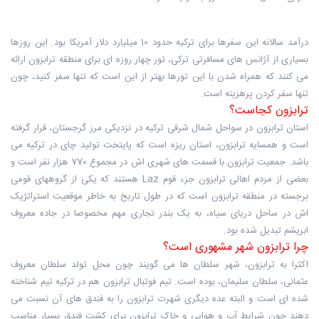
درآمد سالانه این سفرها برای ترکیه حدود 10 میلیارد دلار آمریکا بود. این روزها
بسیاری از آژانس های مسافرتی ترکی، تور چهار روزه ای برای منطقه ترابزون ارائه
می کنند که همراه شدن با این تورها بهتر از این است که تنها سفر کنید، چون
تنها سفر کردن پرهزینه است.
ترابزون کجاست؟
استان ترابزون در سواحل شمال شرقی ترکیه در نزدیکی مرز گرجستان، قرار گرفته
است و همسایه ترابزون، استان ریزه است که پایتخت تولید چای در ترکیه می
باشد. جمعیت ترابزون با قسمت های شهری اش در مجموع 770 هزار نفر است و
بعضی از مردم اهالی ترابزون جزء قوم Laz هستند که یکی از گروههای قومی
برجسته در منطقه ترابزون است که در طول تاریخ به خاطر موقعیت استراتژیک
اش در ساحل دریای سیاه، به یک بندر تجاری مهم مخصوصا در جاده معروف
ابریشم تبدیل شده بود.
چرا ترابزون شهر مشهوری است؟
اکثرا به ترابزون، شهر سلطان ها می گویند چون محل تولد سلطان معروف
عثمانی، سلطان سلیمان، بوده است. تیم فوتبال ترابزون هم در ترکیه تیم شناخته
شده ای است و البته عده دیگری شهرت ترابزون را به فندق های آن نسبت می
دهند چون شرایط آب و هوایی و خاک ترابزون برای کشت فندق بسیار مناسب