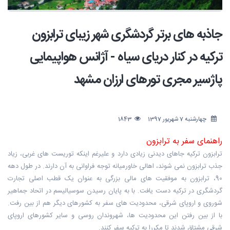
جاذبه های برتر گردشگری شهر زیبای ترابزون
ترکیه در کنار دریای سیاه - آژانس هواپیمایی
پاژسیر مجری تورهای ارزان مشهد
چهارشنبه 7 شهریور 1397
1843
راهنمای سفر به ترابزون
ترابزون ترکیه جاهای دیدنی زیادی دارد و علیرغم اینکه توریست های غربی، زیاد
جذب ترابزون نمی شوند، اهالی خاورمیانه توجه فراوانی به آن دارند. در طول دهه
90، ترابزون به موفقیت های مالی بزرگی به عنوان یک قطب اصلی تجارت
گردشگری در ترکیه دست یافت. با به پایان رسیدن سوسیالیسم در اتحاد جماهیر
شوروی و اروپای شرقی، محدودیت های سفر به کشورهای دیگر هم از بین رفت.
با از بین رفتن این محدودیت ها، شهروندان روسی و سایر کشورهای اروپای
شرقی مشتاق شدند تا مکررا به ترکیه سفر کنند.