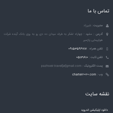
تماس با ما
مدیریت :
شیرزاد
آدرس :
مشهد - چهاراه لشکر به طرف میدان ده دی رو به روی بانک ٱینده شرکت
هواپیمایی پاژسیر
تلفن همراه :
09153596717
تلفن ثابت :
05131810
پست الکترونیک :
pazhseir.travel[at]gmail.com
وب :
charter2020.com
نقشه سایت
دانلود اپلیکیشن اندروید