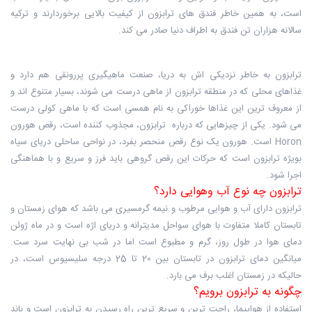
است، به همین خاطر فندق های ترابزون از کیفیت بالایی برخوردارند و ترکیه
سالانه هزاران تن فندق به اطراف دنیا صادر می کند.
ترابزون به خاطر نزدیکی اش به دریا، صنعت ماهیگیری پررونقی هم دارد و
غذاهای محلی که در منطقه ترابزون از ماهی درست می شوند، بسیار متنوع اند و
از معروف ترین این غذاها خوراکی به نام همسی است که با ماهی کولی درست
می شود. یکی از چیزهایی که درباره ترابزون، مجذوب کننده است، رقص هورون
Horon است. هورون یک نوع رقص منحصر بفرد، در نواحی ساحلی دریای سیاه
بویژه ترابزون است که حرکات این رقص گروهی باید فرز و سریع و با هماهنگی
اجرا شود.
ترابزون چه نوع آب وهوایی دارد؟
ترابزون دارای آب و هوایی مرطوب و نیمه گرمسیری می باشد که هوای زمستان و
تابستان کاملا متفاوت با هوای سواحل مدیترانه و دریای اژه است و در ماه ژوئن
دمای هوا در طول روز، گرم و مطبوع است اما در شب بی نهایت سرد ست.
میانگین دمای ترابزون در تابستان بین 20 تا 25 درجه سلیسیوس است، در
حالیکه در زمستان اغلب برف می بارد.
چگونه به ترابزون برویم؟
استفاده از هواپیما، راحت ترین و سریع ترین راه رسیدن به ترابزون است و باند