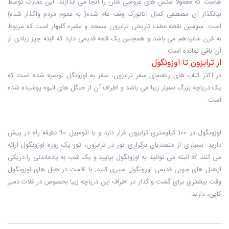
هاست که معمولا عکس های عروسی شان را آنجا می اندازند. این عمارت توسط
بیانگذار آن مصطفی کمال آتاتورک وقف عام شده( به عموم مردم واگذار شده)
است. سومین نقطه عطف تاریخی ترابزون مسجد و مقبره گلبهار است که مربوط
به قرن شانزدهم می باشد و همچنین یک قلعه قدیمی دارد که البته چیز زیادی از
آن باقی نمانده است.
از ترابزون تا اوزونگول
در اکثر کتاب های راهنمای سفر ترابزون، سفر به اوزونگل توصیه شده است که
یک دریاچه بزرگ بسیار زیبا می باشد و اطراف آن از جنگل های انبوه پوشیده شده
است.
اوزونگول در 100 کیلومتری ترابزون قرار دارد و با اتومبیل 90 دقیقه راه در پیش
دارید. بسیاری از متصدیان برگزاری تور در ترابزون، تور یک روزه اوزونگول ارائه
می کنند که البته می توانید به اوزونگول بیایید و یک شب به یادماندنی را دریکی
ازهتل های چوبی قدیمی اوزونگول سپری کنید. با اقامت در هتل های اوزونگول
وقت بیشتری برای گشت و گذار در اطراف این دریاچه زیبا بخصوص در فلات دمیر
کاپی، دارید.