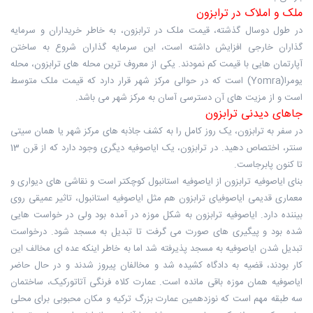
ملک و املاک در ترابزون
در طول دوسال گذشته، قیمت ملک در ترابزون، به خاطر خریداران و سرمایه
گذاران خارجی افزایش داشته است، این سرمایه گذاران شروع به ساختن
آپارتمان هایی با قیمت کم نمودند. یکی از معروف ترین محله های ترابزون، محله
یومرا(Yomra) است که در حوالی مرکز شهر قرار دارد که قیمت ملک متوسط
است و از مزیت های آن دسترسی آسان به مرکز شهر می باشد.
جاهای دیدنی ترابزون
در سفر به ترابزون، یک روز کامل را به کشف جاذبه های مرکز شهر یا همان سیتی
سنتر، اختصاص دهید. در ترابزون، یک ایاصوفیه دیگری وجود دارد که از قرن 13
تا کنون پابرجاست.
بنای ایاصوفیه ترابزون از ایاصوفیه استانبول کوچکتر است و نقاشی های دیواری و
معماری قدیمی ایاصوفیای ترابزون هم مثل ایاصوفیه استانبول، تاثیر عمیقی روی
بیننده دارد. ایاصوفیه ترابزون به شکل موزه در آمده بود ولی در خواست هایی
شده بود و پیگیری های صورت می گرفت تا تبدیل به مسجد شود. درخواست
تبدیل شدن ایاصوفیه به مسجد پذیرفته شد اما به خاطر اینکه عده ای مخالف این
کار بودند، قضیه به دادگاه کشیده شد و مخالفان پیروز شدند و در حال حاضر
ایاصوفیه همان موزه باقی مانده است. عمارت کلاه فرنگی آتاتورکیک، ساختمان
سه طبقه مهم است که نوزدهمین عمارت بزرگ ترکیه و مکان محبوبی برای محلی