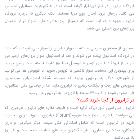
فرودگاه ترابزون در کنار دریا قرار گرفته است که در هنگام فرود، مسافران احساس
می کنند، درحال فرود آمدن روی دریا هستند. نکته دیگری که درباره فرودگاه
ترابزون وجود دارد، این است که ترمینال پروازهای داخلی شلوغ تر از ترمینال
پروازهای بین المللی می باشد.
بسیاری از مسافرین خارجی مستقیما پرواز ترابزون را سوار نمی شوند، بلکه ابتدا
در فرودگاه استانبول پیاده می شوند و بعد از استانبول سوار پروازهای ازمیر می
شوند. از فرودگاه تا شهر ازمیر با اتومبیل فقط 15 دقیقه فاصله است و می توانید
برای پیمودن این مسافت سوار تاکسی یا اتوبوس شوید. با اتوبوس هم می توانید
از شهرهای دیگر به ترابزون بیایید که سیستم شبکه اتوبوسرانی سرتاسری
سرویس های رفت و برگشت زیادی به ترابزون دارد، اما از جاهایی مثل استانبول،
طی سفری شبانه و اغلب 13 ساعته با اتوبوس به ترابزون می رسید.
در ترابزون از کجا خرید کنیم؟
ترابزون سی امین شهر بزرگ ترکیه است و طبیعتا مغازه های ترابزون هرچیزی که
می خواهید را دارند. مرکز خرید فوروم(Forum) ترابزون، معروف ترین مجموعه
خرید در ترابزون است که شامل امکاناتی مثل سینما، مرکز سرگرمی و بازی
کودکان، تعداد بی شماری از فروشگاههای برند های شناخته شده است و هر روز
باز می باشند.