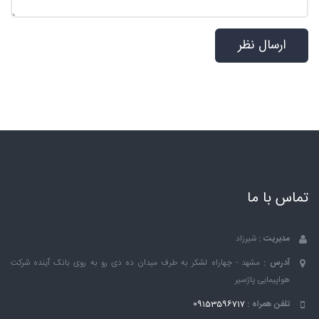
تماس با ما
مدیریت :
شیرزاد
آدرس :
مشهد - چهاراه لشکر به طرف میدان ده دی رو به روی بانک ٱینده شرکت
هواپیمایی پاژسیر
تلفن همراه :
09153596717