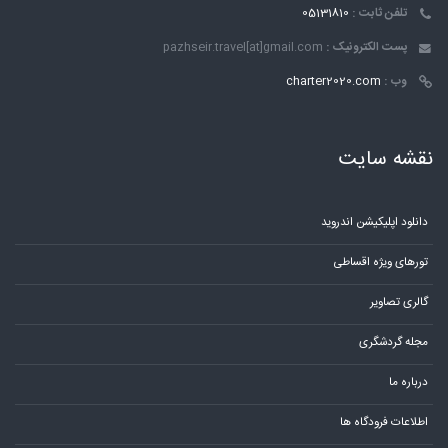
تلفن ثابت :
05131810
پست الکترونیک :
pazhseir.travel[at]gmail.com
وب :
charter2020.com
نقشه سایت
دانلود اپلیکیشن اندروید
تورهای ویژه اقساطی
گالری تصاویر
مجله گردشگری
درباره ما
اطلاعات فرودگاه ها