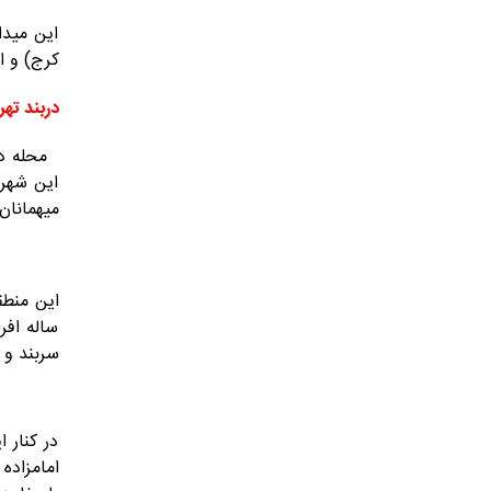
این میدا
کرج) و از
دربند
تهر
محله درب
این شهر 
میهمانان
ساله افر
سربند و مجسمه 3 متری کوهنورد آن است که به یکی از نماده
در کنار 
امامزاده