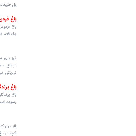
پل طبیعت پ
باغ فرد
باغ فردوس 
یک قصر تار
در باغ به 
نزدیکی خی
باغ پرندگ
رسیده است 
فاز دوم که
آنچه در باغ 