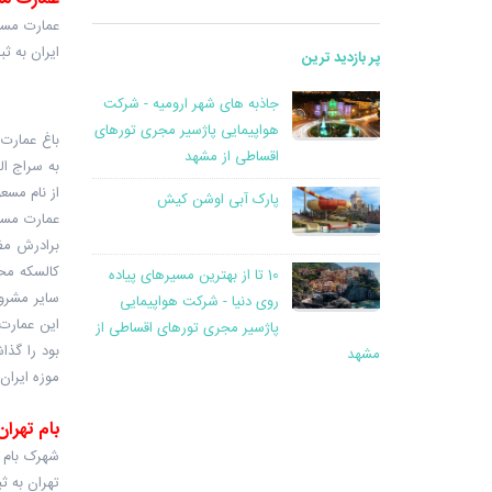
ایران به ث
پر بازدید ترین
جاذبه های شهر ارومیه - شرکت
هواپیمایی پاژسیر مجری تورهای
اقساطی از مشهد
از نام مسع
پارک آبی اوشن کیش
عمارت مسعو
کالسکه محم
10 تا از بهترین مسیرهای پیاده
سایر مشروط
روی دنیا - شرکت هواپیمایی
پاژسیر مجری تورهای اقساطی از
بود را گذا
مشهد
موزه ایران در 
بام تهران
شهرک بام ت
تهران به 