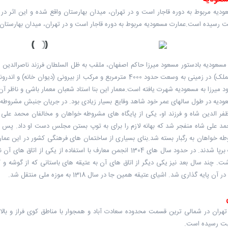
بت رسیده است.عمارت مسعودیه مربوط به دوره قاجار است و در تهران، میدان بهارستا
به سراج الملک) در زمینی به وسعت حدود 4000 مترمربع و مرکب از بیرو
ود میرزا به مسعودیه شهرت یافته است.معمار این بنا استاد شعبان معمار باشی و ناظر 
دیه در طول سالهای عمر خود شاهد وقایع بسیار زیادی بود. در جریان جنبش مشروطه با
د علی شاه منفجر شد که بهانه لازم را برای به توپ بستن مجلس دست او داد. پس از و
ه خواهان به رگبار بسته شد.بنای بسیاری از ساختمان های فرهنگی کشور در این عمار
این عمارت برپا شدند. در حدود سال های 1304 انجمن معارف با استفاده
شت. چند سال بعد نیز یکی دیگر از اتاق های آن به عتیقه های باستانی که از گوشه 
آن پایه گذاری شد. اشیای عتیقه همین جا در سال 1318 به موزه ملی منتقل شد.
هران در شمالی ترین قسمت محدوده سعادت آباد و همجوار با مناطق کوی فراز و بالات
ثبت رسیده است.