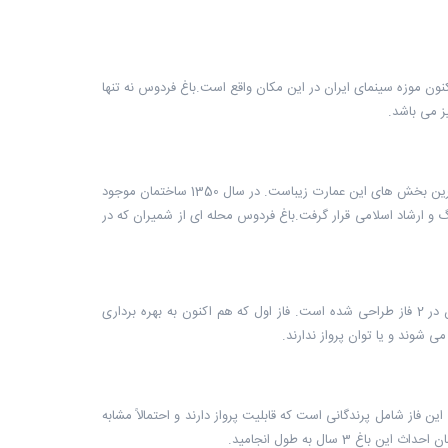
ون موزه سینمای ایران در این مکان واقع است.باغ فردوس نه تنها
ز می باشد.
گچ بری های کم نظیر دوره قاجاریه و توخالی بودن آویزهایی که از سقف پایین اومدن، از جذاب ترین بخش های این عمارت زیباست. در سال 1350 ساختمان موجود
گ و ارشاد اسلامی قرار گرفت.باغ فردوس محله ای از شمیران که در
باغ پرندگان تهران در شمال شرق تهران در دل جنگل لویزان واقع شده است. باغ پرندگان تهران در 2 فاز طراحی شده است. فاز اول که هم اکنون به بهره برداری
شوند و یا توان پرواز ندارند.
ین فاز شامل پرندگانی است که قابلیت پرواز دارند و احتمالاً مشابه
 سال به طول انجامید.