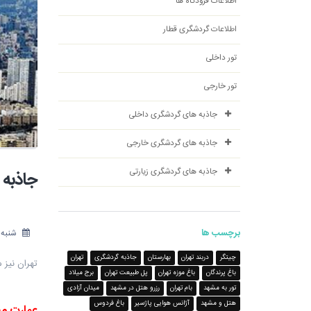
اطلاعات فرودگاه ها
اطلاعات گردشگری قطار
تور داخلی
تور خارجی
جاذبه های گردشگری داخلی
جاذبه های گردشگری خارجی
جاذبه های گردشگری زیارتی
جاذبه 
برچسب ها
شنبه 7 مهر 397
چیتگر
دربند تهران
بهارستان
جاذبه گردشگری
تهران
تهران نیز 
باغ پرندگان
باغ موزه تهران
پل طبیعت تهران
برج میلاد
تور به مشهد
بام تهران
رزرو هتل در مشهد
میدان آزادی
هتل و مشهد
آژانس هوایی پاژسیر
باغ فردوس
عمارت م