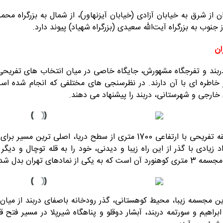
ن از شرق به خیابان آزادی (خیابان آیزنهاور)، از شمال به بزرگراه م
 جنوب به بزرگراه آیت‌الله سعیدی (بزرگراه شهیاد) پیوند دارد.
ان
ند و تفرجگاه مشهورش، جایگاه خاصی در میان انتخاب های تفریحی و
خاطره ای با آن دارند. در نظرسنجی های مختلفی که انجام شده است،
 خارجی و شهرستانی، دربند را پیشنهاد می دهند.
این منطقه تفریحی با ارتفاعی 1700 متری از سطح دریا، ا
اد زیادی با گذر از این راه زیبا و دیدنی، خود را به قله توچال و دیگ
ای تهران بدل شده و افراد زیادی با آن عکس یادگاری دارند.
این مجسمه‌ زیبا، محیط کوهستانی، گذر رودخانه‌ باصفای دربند از میا
 ابراهیم و سورتمه دربند، آبشار دوقلو و پناهگاه شیرپلا در مسیر فتح