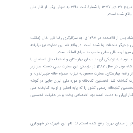
عمارت مسعودیه مربوط به دوره قاجار است و در تهران، میدان بهارستان واقع شده و این اثر در تاریخ 27 دی 1377 با شمارهٔ ثبت 2190 به عنوان یکی از آثار ملی
ن واقع شده است.
باغ عمارت مسعودیه بادستور مسعود میرزا حاکم اصفهان، ملقب به ظل السلطان فرزند ناصرالدین شاه پس از آقامحمد در 1295 ق، به سرکارگری رضا قلی خان (ملقب
نی (دیوان خانه) و اندرونی و دیگر ملحقات بنا شده است. در واقع نام این عمارت نیز برگرفته
آن میرزا رضا قلی خانی ملقب به سراج الملک است.
 توجه به نزدیکی آن به میدان بهارستان و اختلاف ظل السلطان با
برادرش مظفر الدین شاه و فرزند او، یکی از پایگاه های مشروطه خواهان و مخالفان محمد علی شاه بود. در سال 1287 در نزدیکی این عمارت بمبی دست ساز زیر
اقعه بهارستان، عمارت مسعودیه نیز به همراه خانه ظهیرالدوله و
ت گذاشته شد. نخستین کتابخانه و موزه ملی ایران جایی در گوشه
 از یکی از اتاق های آن نخستین کتابخانه رسمی کشور را که پایه اصلی و اولیه کتابخانه ملی
و کنار ایران به دست آمده بود اختصاص یافت و در حقیقت نخستین
ر از میدان بهرود واقع شده است. لذا نام این شهرک در شهرداری