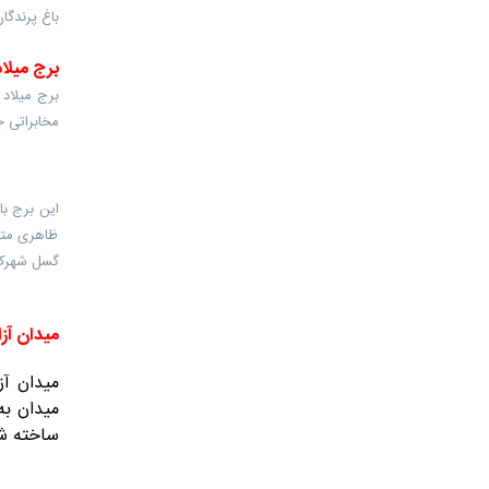
باغ پرندگا
برج میلاد
مخابراتی ج
ظاهری متفا
گسل شهرک
میدان آز
میدان آز
ساخته شد و پس ا