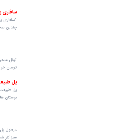
سافاری 
"سافاری پ
چندین صحن
تونل متحرک
ترسان خوا
پل طبیع
پل طبیعت پ
بوستان های
درطول پل 
سبز کار شده