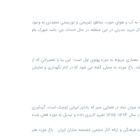
توجه به آب و هوای خوب، مناطق تفریحی و توریستی متعددی به وجود
از و پارک ژوراسیک و همچنین هتل اسپیناس میباشد ٬ همچنین مراکز خرید مدرنی در این منطقه در حال احداث می باشد.شهرک بام
 معماری مربوط به دوره پهلوی اول است. این بنا با تعمیراتی که از
یل به باغ موزه هنر ایرانی شد. باغ موزه، به محلی گفته می شود که در کنار نگهداری و نمایش
 به عنوان نماد در فضایی سبز که یادآور ایرانی کوچک است، گردآوری
شود. در گذشته باغ در اختیار خانه سینما با فعالیت های جانبی آن بوده است که با مرمت نهایی در سال 1384- 1385 تغییر کاربری داده و تبدیل به موزه فعلی شده
فرهنگی و ارائه آثار حجمی مجسمه سازان ایران . باغ موزه هنر