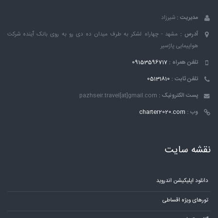
مدیریت :
شیرزاد
آدرس :
مشهد - چهاراه لشکر به طرف میدان ده دی رو به روی بانک ٱینده شرکت
هواپیمایی پاژسیر
تلفن همراه :
09153596717
تلفن ثابت :
05131810
پست الکترونیک :
pazhseir.travel[at]gmail.com
وب :
charter2020.com
نقشه سایت
دانلود اپلیکیشن اندروید
تورهای ویژه اقساطی