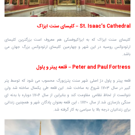
St. Isaac's Cathedral – کلیسای سنت ایزاک
کلیسای سنت ایزاک که به ایزاکیوفسکی هم معروف است بزرگترین کلیسای
ارتودوکس روسیه در این شهر و چهارمین کلیسای ارتودوکس بزرگ جهان می
باشد.
Peter and Paul Fortress – قلعه پیتر و پاول
قلعه پیتر و پاول دژ اصلی شهر سنت پترزبورگ محسوب می شود که توسط پتر
کبیر در سال 1703 شروع به ساخت شد. این قلعه طی یکسال ساخته شد ولی
نتوانست از لحاظ نظامی مقاومت کند و بنابراین از سال 1706 دوباره با بدنه ای
سنگی بازسازی شد.از سال 1720 ، این قلعه بعنوان پادگان شهر و همچنین زندانی
برای زندانیان درجه بالا یا سیاسی به کار گرفته شد.