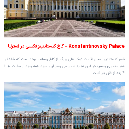
Konstantinovsky Palace – کاخ کنستانتینوفکسی در استرلنا
قصر کنستانتین محل اقامت دوک های بزرگ از کاخ رومانف بوده است که شاهکار
هنر معماری روسیه در قرن 18 به شمار می رود. این موزه همه روزه از ساعت 10 تا
4 بعد از ظهر باز است.