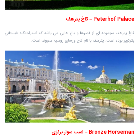
Peterhof Palace – کاخ پترهف
کاخ پترهف مجموعه ای از قصرها و باغ هایی می باشد که استراحتگاه تابستانی
پترکبیر بوده است. پترهف با نام کاخ ورسای روسیه معروف است.
Bronze Horseman – اسب سوار برنزی