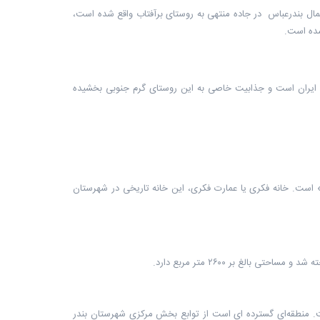
اشی منحصر به فرد طبیعت آبشار تزرج حاجی آباد در 175 کیلومتری شمال بندرعباس در جاده منتهی به روستای برآفتاب واقع شده است،
شده است.
وبی ایران است و جذابیت خاصی به این روستای گرم جنوبی بخشیده
نی» است. خانه فکری یا عمارت فکری، این خانه تاریخی در شهرستان
رق بندر لنگه قرار دارد. فاصله بندرکنگ تا بندرعباس 165 کیلومتر است. منطقه‌ای گسترده‌ ای است از توابع بخش مرکزی شهرستان بندر