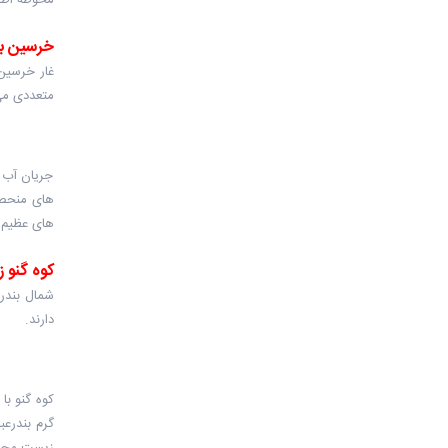
محوطه اطر
خرسین بک
متعددی می 
جریان آب 
های منحصر 
های عظیم 
کوه گنو 
شمال بندر
دارند.
گرم بندرع