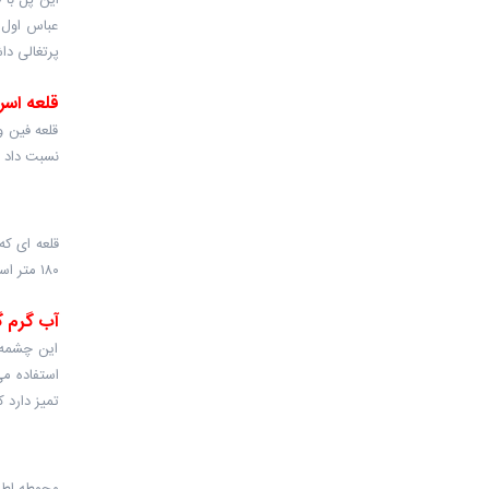
عباس اول 
پرتغالی دا
قلعه اسر
قلعه فین و
نسبت داد ،
۱۸۰ متر است.
آب گرم گ
این چشمه د
استفاده می
تمیز دارد 