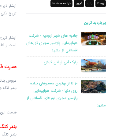
روستا
بناب
گچین
دره مجسمه ها
تزرج یکی ا
پر بازدید ترین
جاذبه های شهر ارومیه - شرکت
آبشار تزرج
هواپیمایی پاژسیر مجری تورهای
است و اطر
اقساطی از مشهد
پارک آبی اوشن کیش
عمارت فک
عروس بنادر
10 تا از بهترین مسیرهای پیاده
بندر لنگه 
روی دنیا - شرکت هواپیمایی
پاژسیر مجری تورهای اقساطی از
مشهد
قدمت این بنا حدود۷۵ سال می‌رسد و توسط مرحوم عبدالواحد فکری، از تجار 
بندر کنگ