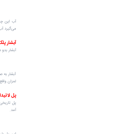
آب این چش
می‌گیرد آب
آبشار پلک
آبشار بدو در ا
آبشار به ص
لمزان واقع
پل لاتیدا
آمد.