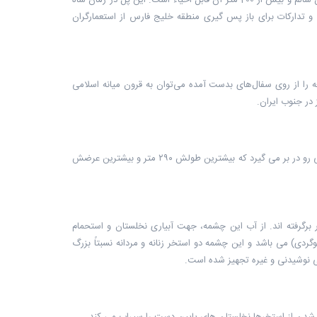
این پل با 500 سال قدمت و طول یک کیلومتر دارای 233 دهانه بوده که امروزه تنها 33 دهانه آن سالم و بیش از 200 متر آن قابل احیاء است. این پل در زمان شاه
و تدارکات برای باز پس گیری منطقه خلیج فارس از استعمارگران
 را از روی سفال‌های بدست آمده می‌توان به قرون میانه اسلامی
 در جنوب ایران.
قلعه ای که خود را به رخ تمام گردشگران این شهر می کشد. این قلعه و تپه طبیعی آن فضای بزرگی رو در بر می گیرد که بیشترین طولش ۲۹۰ متر و بیشترین عرضش
 برگرفته اند. از آب این چشمه، جهت آبیاری نخلستان و استحمام
دی) می باشد و ‏این چشمه دو استخر زنانه و مردانه نسبتاً بزرگ
ی نوشیدنی و غیره تجهیز شده است.