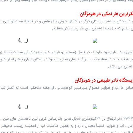
اف چشمه پر از درختان نخل بسیار زیبا و سرسبز است ، پساب این چشمه پس از خارج
رترین غار نمکی در هرمزگان
غار خرسین در بخش سیاهو
بینیم که جزء جدا نشدنی این غار زیبا و بکر هستند.
شوری در غار وجود دارد که در فصل زمستان و بارش های شدید دارای سرعت نسبتا زیا
به فرد خود در مقایسه با سایر گنبد های نمکی موجود در استان دارای چشم انداز ها
نمکی می باشد.
زیستگاه نادر طبیعی در هرمزگان
عباس با آب و هوایی مطبوع سرزمینی کوهستانی، از جمله مناطقی است که کمتر شناخت
کوه گنو با 2347 متر ارتفاع در 29کیلومتری شمال غربی بندرعباس غربی بین ده
باس ، آب و هوایی نسبتاً معتدل دارد و به همین مناسبت نیز از اهمیت زیست محیط