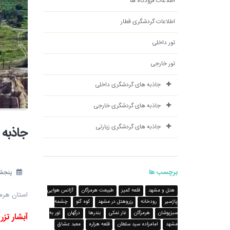
اطلاعات فرودگاه ها
اطلاعات گردشگری قطار
تور داخلی
تور خارجی
جاذبه های گردشگری داخلی
جاذبه های گردشگری خارجی
جاذبه های گردشگری زیارتی
جاذبه 
برچسب ها
پنجشنبه 5 مه
هتل و مشهد
قلعه کمیز
طبیعت هرمزگان
آژانس هوایی
استان هرم
پاژسیر
رودخانه
رزروهتل در مشهد
کوه گنو
چشمه
سبزپوشان
هرمزگان
غار نمکی
بندرها
درگهان
تور به
آبشار تزر
مشهد
امامزاده سید سلطان
قلعه هزاره
معبد عشاق