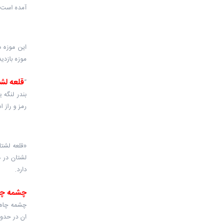
آمده است.
این موزه 
موزه بازدی
قلعه لشتان” م
“
بندر لنگه 
رمز و راز 
«قلعه لشتا
دارد.
چشمه چاه
چشمه چاه ا
ان در حدود ۵ متر اس