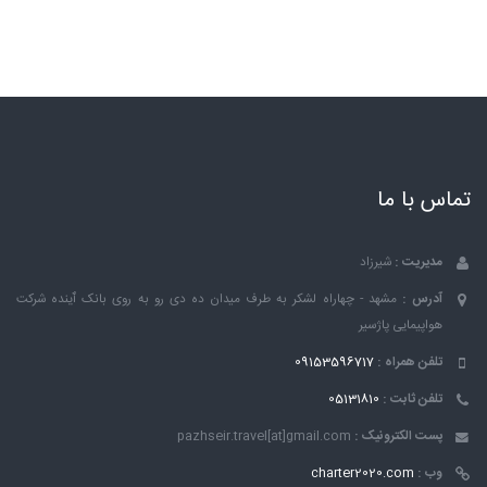
تماس با ما
مدیریت :
شیرزاد
آدرس :
مشهد - چهاراه لشکر به طرف میدان ده دی رو به روی بانک ٱینده شرکت
هواپیمایی پاژسیر
تلفن همراه :
09153596717
تلفن ثابت :
05131810
پست الکترونیک :
pazhseir.travel[at]gmail.com
وب :
charter2020.com