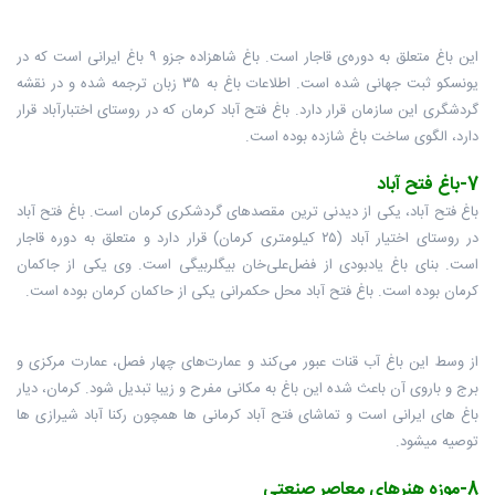
این باغ متعلق به دوره‌ی قاجار است. باغ شاهزاده جزو ۹ باغ ایرانی است که در
یونسکو ثبت جهانی شده است. اطلاعات باغ به ۳۵ زبان ترجمه شده و در نقشه
گردشگری این سازمان قرار دارد. باغ فتح آباد کرمان که در روستای اختبارآباد قرار
دارد، الگوی ساخت باغ شازده بوده است.
7-باغ فتح آباد
باغ فتح آباد، یکی از دیدنی ترین مقصدهای گردشکری کرمان است. باغ فتح آباد
در روستای اختیار آباد (۲۵ کیلومتری کرمان) قرار دارد و متعلق به دوره قاجار
است. بنای باغ یادبودی از فضل‌علی‌خان بیگلربیگی است. وی یکی از جاکمان
کرمان بوده است. باغ فتح آباد محل حکمرانی یکی از حاکمان کرمان بوده است.
از وسط این باغ آب قنات عبور می‌کند و عمارت‌های چهار فصل، عمارت مرکزی و
برج و باروی آن باعث شده این باغ به مکانی مفرح و زیبا تبدیل شود. کرمان، دیار
باغ های ایرانی است و تماشای فتح آباد کرمانی ها همچون رکنا آباد شیرازی ها
توصیه میشود.
8-موزه هنرهای معاصر صنعتی