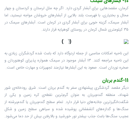
10- آبشارهای سیمک
کرمان، مقصدهایی برای آبشار گردی دارد. اگر چه مثل لرستان و کردستان و چهار
محال و بختیاری، با فهرست بلند بالایی از آبشارهای خروشان مواجه نیستید، اما
آبشار سیمک، گزینه خوبی برای آبشار گردی در کرمان است. آبشارهای سیمک در
۳۵ کیلومتری شمال کرمان در روستای کوهپایه قرار دارند.
این ناحیه امکانات مناسبی از جمله اردوگاه دارد که باعث شده گردشگران زیادی به
این ناحیه مراجعه کنند. ۱۳ آبشار موجود در سیمک همواره پذیرای کوهنوردان و
صخره نوردان است. صعود به این آبشارها نیازمند تجهیزات و مهارت خاص است.
11-گندم بریان
دیگر مقصد گردشگری پیشنهادی سفر به گندم بریان است. شرق رودخانه‌ی شور
شهداد، منطقه گندم‌بریان به عنوان گرم‌ترین نقطه‌ی کره زمین و یکی از
شگفت‌انگیزترین جاذبه‌های دنیا قرار دارد. تمام سطح گندم‌بریان یا گندم‌برشته از
سنگ‌ها و گدازه‌های آتشفشانی پوشیده شده و سیاهی سطح زمین و شکل
عجیب سنگ‌ها باعث جذب بیشتر نور خورشید و بالارفتن بیش از حد دما می‌شود.