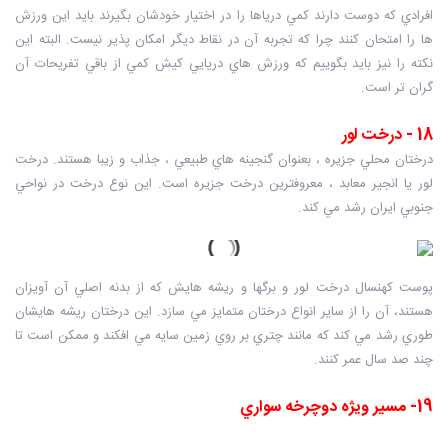
افرادي که دوست دارند کمي درياها را در اختيار خودشان بگيرند بايد اين ورزش
ها را امتحان کنند چرا که تجربه آن در نقاط ديگر امکان پذير نيست. البته اين
نکته را نيز بايد بگوييم که ورزش هاي دريايي کيش کمي از باقي تفريحات آن
گران تر است.
18 - درخت لور
درختان محلي جزيره ، بعنوان گنجينه هاي طبيعي ، جذاب و زيبا هستند. درخت
لور يا انجير معابد ، معروفترين درخت جزيره است. اين نوع درخت در نواحي
جنوبي ايران رشد مي کند.
پوست کهنسال درخت لور و برگها و ريشه هايش که از بدنه اصلي آن آويزان
هستند، آن را از ساير انواع درختان متمايز مي سازد. اين درختان ريشه هايشان
طوري رشد مي کند که مانند چتري بر روي زمين سايه مي افکند و ممکن است تا
چند صد سال عمر کنند.
19- مسير ويژه دوچرخه سواري