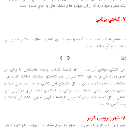
يک شهر وجود دارد که از آن ديواره ها و سقف هاي به جاي مانده است.
7- کشتي يوناني
بر اساس اطلاعات به دست آمده و موجود اين کشتي متعلق به کشور يونان مي
باشد و نام آن کولااف است.
اين کشتي يوناني در سال 1322 توسط شرکت ويليام هاميلتون با وزني در
حدود7هزار تن و به طول 136 متر در بندر گلاسکو اسکاتلند ساخته شده بود.
اطلاعات به دست آمده دليل به گل نشستن اين کشتي را مه آلود بودن هوا و
نبودن فانوس دريايي دانسته اند. يوناني ها تلاشهاي بسيار براي درآوردن اين
کشتي از گل انجام دادند و در آخر چون نتوانستند آن را بيرون بکشند آن را تخليه
و به آتش کشيدند.
8- شهر زيرزميي کاريز
شهر زيرزميني کاريز با بيش از 10 هزار مترمربع مساحت امروزه با نام کاريز کيش