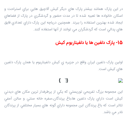
در اين پارک همانند بيشتر پارک هاي ديگر کيش آلاچيق هايي براي استراحت و
اسکان خانواده ها تعبيه شده تا در مدت حضور و گردشگري در پارک از فضاهاي
ايجاد شده بهترين استفاده را ببرند. همچنين درياچه اين پارک داراي تعدادي قايق
هاي پدالي است که گردشگران مي توانند از آنها استفاده کنند.
15- پارک دلفين ها يا دلفيناريوم کيش
اولين پارک دلفين ايران واقع در جزيره ي کيش دلفيناريوم يا همان پارک دلفين
هاي کيش است.
اين مجموعه بزرگ تفريحي توريستي که يکي از پرطرفدار ترين مکان هاي ديدني
کيش است داراي پارک دلفين ها،باغ پرندگان،سفره خانه سنتي و سالن آمفي
تئاتر است که باغ پرندگان اين مجموعه داراي گونه هاي بسيار مختلفي از پرندگان
نادر مي باشد.