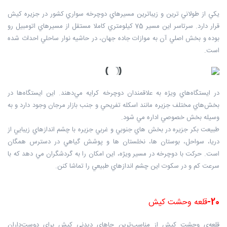
يكي از طولاني ترين و زيباترين مسيرهاي دوچرخه سواري كشور در جزيره كيش
قرار دارد. سرتاسر اين مسير 75 كيلومتري كاملا مستقل از مسيرهاي اتومبيل رو
بوده و بخش اصلي آن به موازات جاده جهان، در حاشيه نوار ساحلي احداث شده
است.
در ايستگاه‌هاي ويژه به علاقمندان دوچرخه كرايه مي‌دهند. اين ايستگاه‌ها در
بخش‌هاي مختلف جزيره مانند اسكله تفريحي و جنب بازار مرجان وجود دارد و به
وسيله بخش خصوصي اداره مي شود.
طبيعت بكر جزيره در بخش هاي جنوبي و غربي جزيره با چشم اندازهاي زيبايي از
دريا، سواحل، بوستان ها، نخلستان ها و پوشش گياهي در دسترس همگان
است. حركت با دوچرخه در مسير ويژه، اين امكان را به گردشگران مي دهد كه با
سرعت كم و در سكوت اين چشم اندازهاي طبيعي را تماشا كنن.
20-
قلعه وحشت کیش
قلعه‌ی وحشت کیش از مناسب‌ترین جاهای دیدنی کیش
برای دوست‌داران