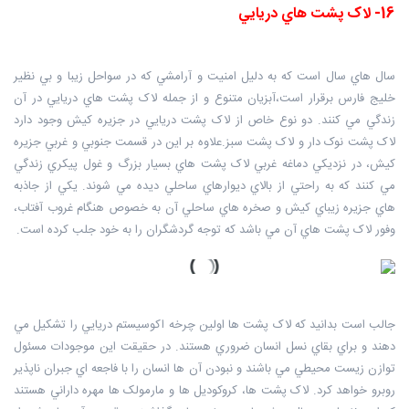
16- لاک پشت هاي دريايي
سال هاي سال است که به دليل امنيت و آرامشي که در سواحل زيبا و بي نظير
خليج فارس برقرار است،آبزيان متنوع و از جمله لاک پشت هاي دريايي در آن
زندگي مي کنند. دو نوع خاص از لاک پشت دريايي در جزيره کيش وجود دارد
لاک پشت نوک دار و لاک پشت سبز.علاوه بر اين در قسمت جنوبي و غربي جزيره
کيش، در نزديکي دماغه غربي لاک پشت هاي بسيار بزرگ و غول پيکري زندگي
مي کنند که به راحتي از بالاي ديوارهاي ساحلي ديده مي شوند. يکي از جاذبه
هاي جزيره زيباي کيش و صخره هاي ساحلي آن به خصوص هنگام غروب آفتاب،
وفور لاک پشت هاي آن مي باشد که توجه گردشگران را به خود جلب کرده است.
جالب است بدانيد که لاک پشت ها اولين چرخه اکوسيستم دريايي را تشکيل مي
دهند و براي بقاي نسل انسان ضروري هستند. در حقيقت اين موجودات مسئول
توازن زيست محيطي مي باشند و نبودن آن ها انسان را با فاجعه اي جبران ناپذير
روبرو خواهد کرد. لاک پشت ها، کروکوديل ها و مارمولک ها مهره داراني هستند