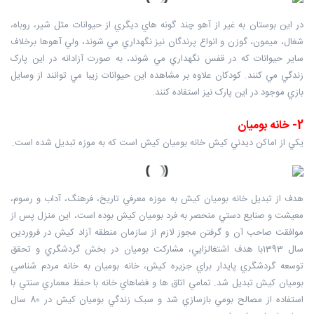
در اين بوستان به غير از آهو چند گونه هاي ديگري از حيوانات مثل شير، روباه،
شغال، ميمون، گوزن و انواع پرندگان نيز نگهداري مي شوند، ولي آهوها برخلاف
ساير حيوانات که در قفس نگهداري مي شوند، به صورت آزادانه در اين پارک
زندگي مي کنند. کودکان علاوه بر مشاهده اين حيوانات زيبا مي توانند از وسايل
بازي موجود در اين پارک نيز استفاده کنند.
2- خانه بوميان
يکي از اماکن ديدني کيش خانه بوميان کيش است که به موزه تبديل شده است.
هدف از تبديل خانه بوميان کيش به موزه معرفي تاريخ، فرهنگ، آداب و رسوم،
معيشت و صنايع دستي منحصر به فرد بوميان کيش بوده است، اين منزل پس از
موافقت صاحب آن و گرفتن مجوز لازم از سازمان منطقه آزاد کيش در فروردين
سال 1393با هدف اشتغالزايي، مشارکت بوميان در بخش گردشگري و تحقق
توسعه گردشگري پايدار براي جزيره کيش، خانه بوميان به خانه مردم شناسي
بوميان کيش تبديل شد. تمامي اتاق ها و فضاهاي خانه با حفظ معماري سنتي با
استفاده از مصالح بومي بازسازي شد و سبک زندگي بوميان کيش در 80 سال