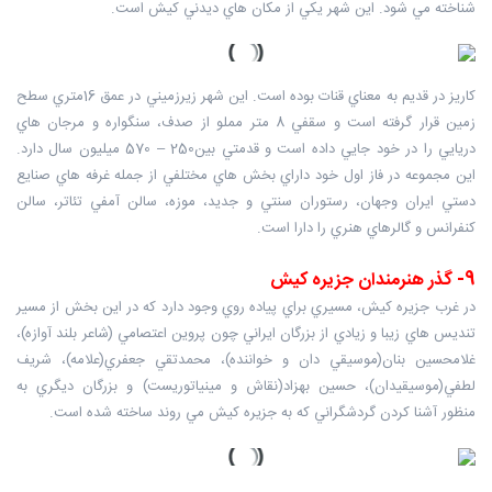
شناخته مي شود. اين شهر يکي از مکان هاي ديدني کيش است.
کاريز در قديم به معناي قنات بوده است. اين شهر زيرزميني در عمق 16متري سطح
زمين قرار گرفته است و سقفي 8 متر مملو از صدف، سنگواره و مرجان هاي
دريايي را در خود جايي داده است و قدمتي بين250 – 570 ميليون سال دارد.
اين مجموعه در فاز اول خود داراي بخش هاي مختلفي از جمله غرفه هاي صنايع
دستي ايران وجهان، رستوران سنتي و جديد، موزه، سالن آمفي تئاتر، سالن
کنفرانس و گالرهاي هنري را دارا است.
9- گذر هنرمندان جزيره کيش
در غرب جزيره کيش، مسيري براي پياده روي وجود دارد که در اين بخش از مسير
تنديس هاي زيبا و زيادي از بزرگان ايراني چون پروين اعتصامي (شاعر بلند آوازه)،
غلامحسين بنان(موسيقي دان و خواننده)، محمدتقي جعفري(علامه)، شريف
لطفي(موسيقيدان)، حسين بهزاد(نقاش و مينياتوريست) و بزرگان ديگري به
منظور آشنا کردن گردشگراني که به جزيره کيش مي روند ساخته شده است.