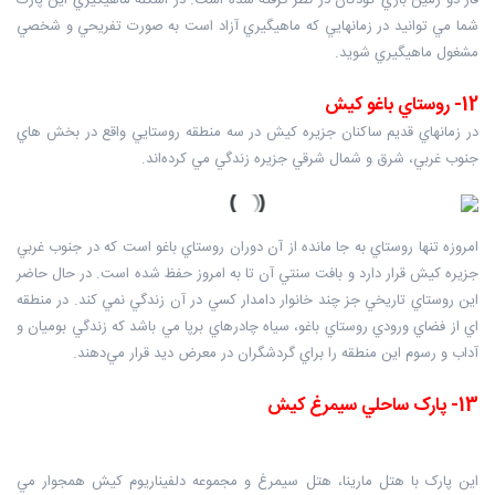
فاز دو زمين بازي کودکان در نظر گرفته شده است. در اسکله ماهيگيري اين پارک
شما مي توانيد در زمانهايي که ماهيگيري آزاد است به صورت تفريحي و شخصي
مشغول ماهيگيري شويد.
12- روستاي باغو کيش
در زمانهاي قديم ساکنان جزيره کيش در سه منطقه روستايي واقع در بخش هاي
جنوب غربي، شرق و شمال شرقي جزيره زندگي مي کرده‌اند.
امروزه تنها روستاي به جا مانده از آن دوران روستاي باغو است که در جنوب غربي
جزيره کيش قرار دارد و بافت سنتي آن تا به امروز حفظ شده است. در حال حاضر
اين روستاي تاريخي جز چند خانوار دامدار کسي در آن زندگي نمي کند. در منطقه
اي از فضاي ورودي روستاي باغو، سياه چادرهاي برپا مي باشد که زندگي بوميان و
آداب و رسوم اين منطقه را براي گردشگران در معرض ديد قرار مي‌دهند.
13- پارک ساحلي سيمرغ کيش
اين پارک با هتل مارينا، هتل سيمرغ و مجموعه دلفيناريوم کيش همجوار مي