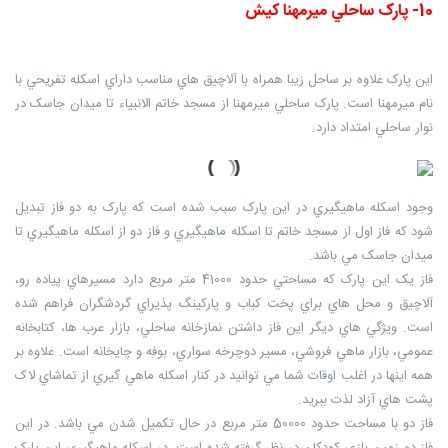
10- پارک ساحلي ميرمهنا کيش
اين پارک علاوه بر ساحل زيبا همراه با آلاچيق هاي مناسب داراي اسکله تفريحي با
نام ميرمهنا است. پارک ساحلي ميرمهنا از مسجد خاتم الانبياء تا ميدان جاسک در
نوار ساحلي امتداد دارد.
وجود اسکله ماهيگيري در اين پارک سبب شده است که پارک به دو فاز تبديل
شود که فاز اول از مسجد خاتم تا اسکله ماهيگيري و فاز دو از اسکله ماهيگيري تا
ميدان جاسک مي باشد.
فاز يک اين پارک که مساحتي حدود 41000 متر مربع دارد مسيرهاي پياده رو،
آلاچيق و محل هاي براي پخت کباب و پارکينگ پذيراي گردشگران فراهم شده
است. ويژگي هاي ديگر اين فاز داشتن نمازخانه ساحلي، بازار عرب ها، کتابخانه
عمومي، بازار ماهي فروشي، مسير دوچرخه سواري، بوفه و چايخانه است. علاوه بر
همه اينها در اغلب اوقات شما مي توانيد در کنار اسکله ماهي گيري از تماشاي لاک
پشت هاي آزاد لذت ببريد.
فاز دو با مساحت حدود 50000 متر مربع در حال تکميل شدن مي باشد. در اين