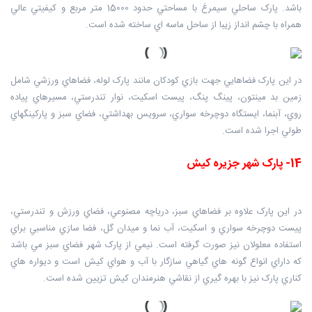
باشد. پارک ساحلي سيمرغ با مساحتي حدود 15000 متر مربع و کيفيتي عالي
همراه با چشم انداز زيبا از ساحل ماسه اي ساخته شده است.
در اين پارک فضاهايي جهت بازي کودکان مانند پارک لوله، فضاهاي ورزشي شامل
زمين بد مينتون، پينگ پنگ، پيست اسکيت، نوار تندرستي، مسيرهاي پياده
روي، آبنما، ايستگاه دوچرخه سواري، سرويس بهداشتي، فضاي سبز و پارکينگهاي
طولي اجرا شده است.
14- پارک شهر جزيره کيش
در اين پارک علاوه بر فضاهاي سبز، درياچه مصنوعي، فضاي ورزش و تندرستي،
پيست دوچرخه سواري و اسکيت، آب نما و ميدان گل، فضا سازي مناسبي براي
استفاده معلولان نيز صورت گرفته است. نيمي از پارک شهر فضاي سبز مي باشد
که داراي انواع گونه هاي گياهي سازگار با آب و هواي کيش است و ديواره هاي
کناري پارک نيز با بهره گيري از نقاشي هنرمندان کيش تزيين شده است.