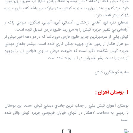
جزيره کيش فاقد رودخانه دائمي بوده و تعداد زيادي منابع آب شيرين زيرزميني
دارد. نزديکترين بندر ايران به جزيره کيش، بندر چارک مي‌ باشد که با اين جزيره
18 کيلومتر فاصله دارد.
ساحلي نقره اي، آفتابي درخشان، آسماني آبي، آبهايي نيلگون، هوايي پاک و
آرامشي بي نظير، جزيره کيش را به مرواريد خليج فارس تبديل کرده است.
کيش يکي از سرسبزترين جزاير خليج فارس مي باشد که در دو دهه اخير بيش از
دو هزار هکتار از زمين هاي جزيره جنگل کاري شده است. بيشتر جاهاي ديدني
جزيره کيش شگفت انگيز است که طبيعت درطي سالهاي طولاني آن را بوجود
آورده و با دست بشر تغييراتي در آن ايجاد شده ‌است.
جاذبه گردشگري کيش
1- بوستان آهوان :
بوستان آهوان کيش يکي از جذاب ترين جاهاي ديدني کيش است، اين بوستان
با زميني به مساحت 2هکتار در انتهاي خيابان فردوسي جزيره کيش واقع شده
است.