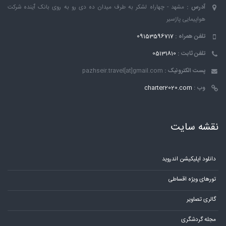
آدرس :
مشهد - چهاراه لشکر به طرف میدان ده دی رو به روی بانک ٱینده شرکت
هواپیمایی پاژسیر
تلفن همراه :
09153596717
تلفن ثابت :
05131810
پست الکترونیک :
pazhseir.travel[at]gmail.com
وب :
charter2020.com
نقشه سایت
دانلود اپلیکیشن اندروید
تورهای ویژه اقساطی
گالری تصاویر
مجله گردشگری