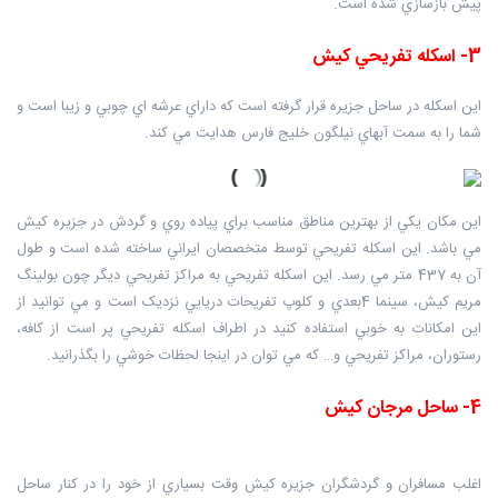
پيش بازسازي شده است.
3- اسکله تفريحي کيش
اين اسکله در ساحل جزيره قرار گرفته است که داراي عرشه اي چوبي و زيبا است و
شما را به سمت آبهاي نيلگون خليج فارس هدايت مي کند.
اين مکان يکي از بهترين مناطق مناسب براي پياده روي و گردش در جزيره کيش
مي باشد. اين اسکله تفريحي توسط متخصصان ايراني ساخته شده است و طول
آن به 437 متر مي رسد. اين اسکله تفريحي به مراکز تفريحي ديگر چون بولينگ
مريم کيش، سينما 4بعدي و کلوپ تفريحات دريايي نزديک است و مي توانيد از
اين امکانات به خوبي استفاده کنيد در اطراف اسکله تفريحي پر است از کافه،
رستوران، مراکز تفريحي و… که مي توان در اينجا لحظات خوشي را بگذرانيد.
4- ساحل مرجان کيش
اغلب مسافران و گردشگران جزيره کيش وقت بسياري از خود را در کنار ساحل