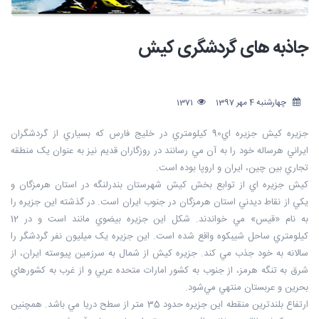
جاذبه های گردشگری کیش
چهارشنبه 4 مهر 1397
1371
جزيره کيش جزيره اي90 کيلومتري در خليج فارس که بسياري از گردشگران
ايراني هرساله خود را به آن مي رسانند در روزگاران قديم نيز به عنوان يک منطقه
تجاري بين چين، ايران و اروپا بوده است.
کيش جزيره‌ اي از توابع بخش کيش شهرستان بندرلنگه در استان هرمزگان و
يکي از نقاط ديدني استان هرمزگان در جنوب ايران است. در گذشته اين جزيره را
به نام «قيس» مي‌ خواندند. شکل اين جزيره بيضوي مانند است و در 12
کيلومتري ساحل شيبکوه واقع شده ‌است. اين جزيره يک ميليون نفر گردشگر را
سالانه به خود جذب مي ‌کند. جزيره کيش از شمال به سرزمين پيوسته ايران، از
شرق به تنگه هرمز، از جنوب به كشور امارات متحده عربي و از غرب به كشورهاي
بحرين و عربستان منتهي مي‌شود.
ارتفاع بلندترين منقطه اين جزيره حدود 35 متر از سطح دريا مي ‌باشد. همچنين