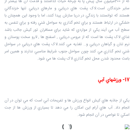
که از 200ميليون سال پيش پا به چرخه حيات گذاشتند و قدمت آن ها بيشتر از
ساير خزندگان است.لاک پشت هاي دريايي و مارهاي دريايي تنها خزندگاني
هستند که توانستند با زندگي در دريا سازش پيدا کنند، اما با وجود اين همچنان با
خشکي در ارتباط هستند و براي تخم گذاري به سواحل شني رفته و براي تنفس به
سطح آب مي آيند.يکي از مواردي که شايد براي مسافران تور کيش جالب باشد
غذاي لاک پشت ها است که از عروس دريايي , اسفنج ها , لارو سخت پوستان و
نرم تنان و گياهان دريايي و… تغذيه مي کنند.لاک پشت هاي دريايي در سواحل
شني تخم گذاري مي کنند چون سواحل جنوب شرايط مناسبي ندارند و همين امر
باعث محدود شدن محل تخم گذاري لاک پشت ها مي شود.
17- ورزشهاي آبي
يکي از جاذبه هاي کيش انواع ورزش ها و تفريحات آبي است که مي توان در آن
انجام داد. آب هاي آرام اين امکان را مي دهد تا بسياري از ورزش ها از جت
اسکي تا غواصي در آن انجام شود.