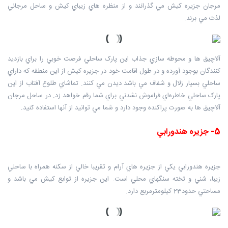
مرجان جزيره کيش مي گذرانند و از منظره هاي زيباي کيش و ساحل مرجاني
لذت مي برند.
آلاچيق ها و محوطه سازي جذاب اين پارک ساحلي فرصت خوبي را براي بازديد
کنندگان بوجود آورده و در طول اقامت خود در جزيره کيش از اين منطقه که داراي
ساحلي بسيار زلال و شفاف مي باشد ديدن مي کنند. تماشاي طلوع آفتاب از اين
پارک ساحلي خاطره‌اي فراموش نشدني براي شما رقم خواهد زد. در ساحل مرجان
آلاچيق ها به صورت پراکنده وجود دارد و شما مي توانيد از آنها استفاده کنيد.
5- جزيره هندورابي
جزيره هندورابي يکي از جزيره هاي آرام و تقريبا خالي از سکنه همراه با ساحلي
زيبا، شني و تخته سنگهاي محلي است. اين جزيره از توابع کيش مي باشد و
مساحتي حدود23 کيلومترمربع دارد.