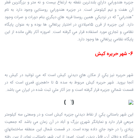
جزيره هندورابي داراي بلندترين نقطه به ارتفاع بيست و نه متر و بزرگترين قطر
آن هفت و نيم کيلومتر است. در جزيره هندورابي روستايي وجود دارد به نام
“هندرابي” که در نزديکي همين روستا قريه‌ هاي ديگري بنام دورات و صرات وجود
دارد. اين جزيره از قرن 15ميلادي در اختيار پرتغالي ها بوده و به عنوان پايگاه
نظامي و تجاري مورد استفاده قرار مي گرفته است. امروزه آثار باقي مانده از اين
پايگاه نظامي پرتغالي ها وجود دارد.
6- شهر حريره کيش
شهر حريره نيز يکي از مکان هاي ديدني کيش است که مي توانيد در کيش به
آنجا برويد. شهر حريره کيش مربوط به سده 5 تا 10هجري قمري است که در
قسمت شمالي جزيره قرار گرفته است و جز آثار ملي ثبت شده در ايران مي باشد.
اين شهر باستاني يکي از نقاط ديدني جزيره کيش است و در وسعتى سه کيلومتر
مربعي قرار دارد و نمايانگر شهرى بزرگ و آباد در آن زمان مي باشد که جمعيت
زيادي را در خود جاي داده بوده است. در قسمت شمال اين منطقه ساختمانهاي
بندرگاه و دفاتر آن، قابل ديدن است. امروز از اين شهر باستاني، نماي از بين رفته