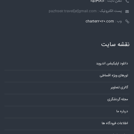
تلفن ثابت :
05131810
پست الکترونیک :
pazhseir.travel[at]gmail.com
وب :
charter2020.com
نقشه سایت
دانلود اپلیکیشن اندروید
تورهای ویژه اقساطی
گالری تصاویر
مجله گردشگری
درباره ما
اطلاعات فرودگاه ها