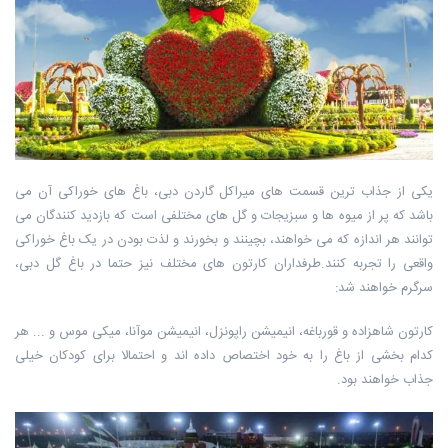
یکی از جذاب ترین قسمت های میراکل گاردن دبی، باغ های خوراکی آن می
باشد که پر از میوه ها و سبزیجات و گل های مختلفی است که بازدید کنندگان می
توانند هر اندازه که می خواهند، بچینند و بخورند و لذت بودن در یک باغ خوراکی
واقعی را تجربه کنند.طرفداران کارتون های مختلف نیز حتما در باغ گل دبی،
سرگرم خواهند شد:
کارتون شاهزاده و قورباغه، انیمیشن راپونزل، انیمیشن موآنا، میکی موس و ... هر
کدام بخشی از باغ را به خود اختصاص داده اند و احتمالا برای کودکان خیلی
جذاب خواهند بود.