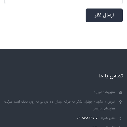
تماس با ما
مدیریت :
شیرزاد
آدرس :
مشهد - چهاراه لشکر به طرف میدان ده دی رو به روی بانک ٱینده شرکت
هواپیمایی پاژسیر
تلفن همراه :
09153596717