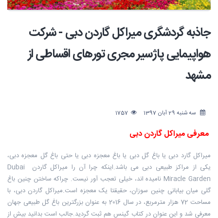
جاذبه گردشگری میراکل گاردن دبی - شرکت
هواپیمایی پاژسیر مجری تورهای اقساطی از
مشهد
سه شنبه 29 آبان 1397
1757
معرفی میراکل گاردن دبی
میراکل گارد دبی یا باغ گل دبی یا باغ معجزه دبی یا حتی باغ گل معجزه دبی،
یکی از مراکز طبیعی دبی می باشد.اینکه چرا آن را میراکل گاردن Dubai
Miracle Garden نامیده اند، خیلی تعجب آور نیست. چراکه ساختن چنین باغ
گلی میان بیابانی چنین سوزان، حقیقتا یک معجزه است.میراکل گاردن دبی، با
مساحت 72 هزار مترمربع، در سال 2016 به عنوان بزرگترین باغ گل طبیعی جهان
معرفی شد و این عنوان در کتاب گینس هم ثبت گردید.جالب است بدانید بیش از