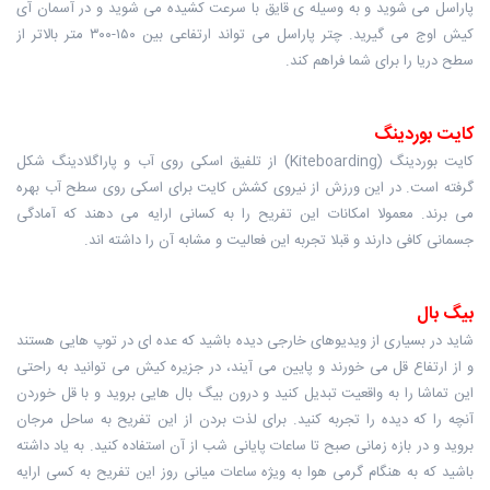
پاراسل می شوید و به وسیله ی قایق با سرعت کشیده می شوید و در آسمان آّی
کیش اوج می گیرید. چتر پاراسل می تواند ارتفاعی بین ۱۵۰-۳۰۰ متر بالاتر از
سطح دریا را برای شما فراهم کند.
کایت بوردینگ
کایت‌ بوردینگ (Kiteboarding) از تلفیق اسکی روی آب و پاراگلادینگ شکل
گرفته است. در این ورزش از نیروی کشش کایت برای اسکی روی سطح آب بهره
می برند. معمولا امکانات این تفریح را به کسانی ارایه می دهند که آمادگی
جسمانی کافی دارند و قبلا تجربه این فعالیت و مشابه آن را داشته اند.
بیگ بال
شاید در بسیاری از ویدیوهای خارجی دیده باشید که عده ای در توپ هایی هستند
و از ارتفاع قل می خورند و پایین می آیند، در جزیره کیش می توانید به راحتی
این تماشا را به واقعیت تبدیل کنید و درون بیگ بال هایی بروید و با قل خوردن
آنچه را که دیده را تجربه کنید. برای لذت بردن از این تفریح به ساحل مرجان
بروید و در بازه زمانی صبح تا ساعات پایانی شب از آن استفاده کنید. به یاد داشته
باشید که به هنگام گرمی هوا به ویژه ساعات میانی روز این تفریح به کسی ارایه