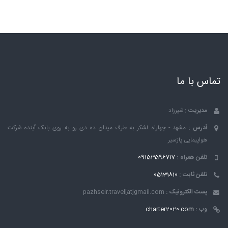
تماس با ما
مدیریت :
شیرزاد
آدرس :
مشهد - چهاراه لشکر به طرف میدان ده دی رو به روی بانک ٱینده شرکت
هواپیمایی پاژسیر
تلفن همراه :
09153596717
تلفن ثابت :
05131810
پست الکترونیک :
pazhseir.travel[at]gmail.com
وب :
charter2020.com