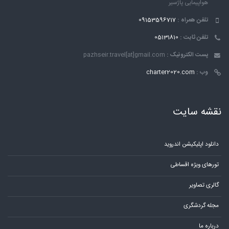
هواپیمایی پاژسیر
تلفن همراه :
09153596717
تلفن ثابت :
05131810
پست الکترونیک :
pazhseir.travel[at]gmail.com
وب :
charter2020.com
نقشه سایت
دانلود اپلیکیشن اندروید
تورهای ویژه اقساطی
گالری تصاویر
مجله گردشگری
درباره ما