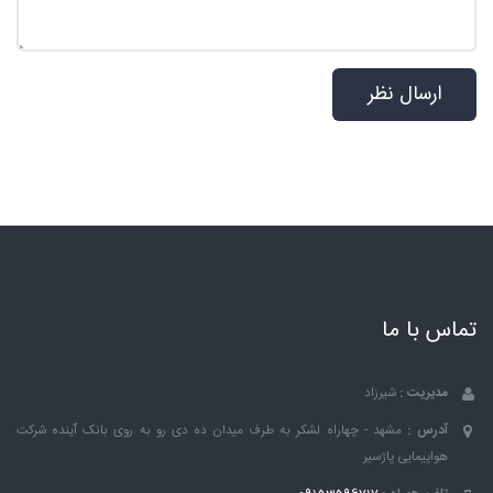
تماس با ما
مدیریت :
شیرزاد
آدرس :
مشهد - چهاراه لشکر به طرف میدان ده دی رو به روی بانک ٱینده شرکت
هواپیمایی پاژسیر