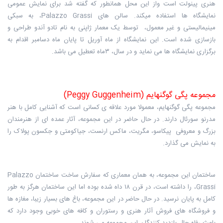
هنری پینولت است واز این محل همانطور که گفته شد برای نمایش عمومی
نمایشگاه ها استفاده میکند. سالن های Palazzo Grassi، به سبکی
مینیمالیستی و غیر معمول، توسط یک معمار ژاپنی به نام تادو آندو طراحی و
بازسازی شده است. این نمایشگاه از ماه آوریل تا پایان ماه دسامبر اقدام به
برگزاری نمایشگاه ها می نماید و در سال، ۳ماه تعطیل می باشد.
مجموعه پگی گوگنهایم (Peggy Guggenheim)
مجموعه پگی گوگنهایم، معمولا مورد علاقه ی کسانی است که آشنایی کامل با هنر
مدرنو سورئال دارند. در حال حاضر در این مجموعه، آثار عمده ای از هنرمندان
بزرگ و معروفی پیکاسو، مگریت، ماکس ارنست، جیاکومتی و جکسون پولاک را
به نمایش می گذارد.
ساختمان این مجموعه، به همان معماری که سفارش ساخت ساختمان Palazzo
Grassi، را داشته است، در قرن ۱۸ داه شده بوده اما این ساختمان هرگز به طور
کامل به پایان نرسید. در حال حاضر در این مجموعه، باغ های بسیار زیبا، مغازه ها
و فروشگاه های فروش آثار هنری و رستوران و کافه های خوبی وجود دارد که