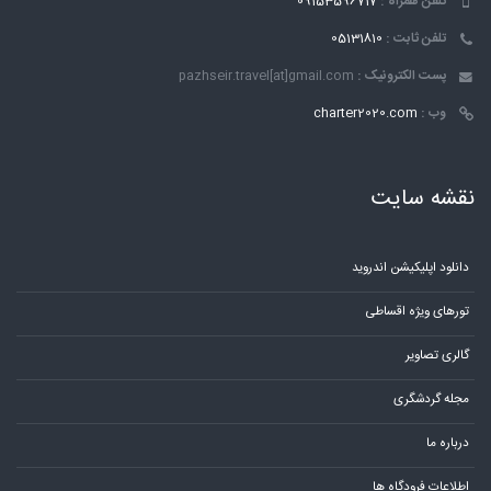
تلفن همراه :
09153596717
تلفن ثابت :
05131810
پست الکترونیک :
pazhseir.travel[at]gmail.com
وب :
charter2020.com
نقشه سایت
دانلود اپلیکیشن اندروید
تورهای ویژه اقساطی
گالری تصاویر
مجله گردشگری
درباره ما
اطلاعات فرودگاه ها