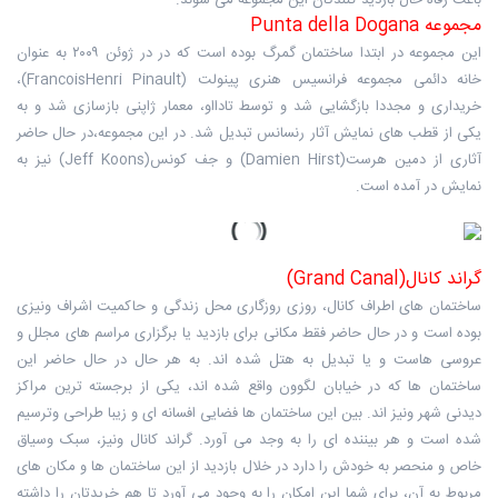
باعث رفاه حال بازدید کنندگان این مجموعه می شوند.
مجموعه Punta della Dogana
این مجموعه در ابتدا ساختمان گمرگ بوده است که در در ژوئن ۲۰۰۹ به عنوان
خانه دائمی مجموعه فرانسیس هنری پینولت (FrancoisHenri Pinault)،
خریداری و مجددا بازگشایی شد و توسط تادااو، معمار ژاپنی بازسازی شد و به
یکی از قطب های نمایش آثار رنسانس تبدیل شد. در این مجموعه،در حال حاضر
آثاری از دمین هرست(Damien Hirst) و جف کونس(Jeff Koons) نیز به
نمایش در آمده است.
گراند کانال(Grand Canal)
ساختمان های اطراف کانال، روزی روزگاری محل زندگی و حاکمیت اشراف ونیزی
بوده است و در حال حاضر فقط مکانی برای بازدید یا برگزاری مراسم های مجلل و
عروسی هاست و یا تبدیل به هتل شده اند. به هر حال در حال حاضر این
ساختمان ها که در خیابان لگوون واقع شده اند، یکی از برجسته ترین مراکز
دیدنی شهر ونیز اند. بین این ساختمان ها فضایی افسانه ای و زیبا طراحی وترسیم
شده است و هر بیننده ای را به وجد می آورد. گراند کانال ونیز، سبک وسیاق
خاص و منحصر به خودش را دارد در خلال بازدید از این ساختمان ها و مکان های
مربوط به آن، برای شما این امکان را به وجود می آورد تا هم خریدتان را داشته