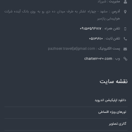
مدیریت :
شیرزاد
آدرس :
مشهد - چهاراه لشکر به طرف میدان ده دی رو به روی بانک ٱینده شرکت
هواپیمایی پاژسیر
تلفن همراه :
09153596717
تلفن ثابت :
05131810
پست الکترونیک :
pazhseir.travel[at]gmail.com
وب :
charter2020.com
نقشه سایت
دانلود اپلیکیشن اندروید
تورهای ویژه اقساطی
گالری تصاویر