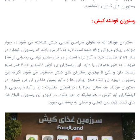
رستوران های کیش را بشناسید.
رستوران فودلند کیش‎ :
‎ ‎رستوارن فودلند که به عنوان سرزمین غذایی کیش شناخته می شود در جوار
سواحل ‏زیبای مرجانی واقع شده است لازم به ذکر می باشد که رستوران فودلند در
سال 1389 ‏فعالیت خود را آغاز کرده است و در حال حاضر توانایی پذیرایی از 400
میهمان به طور ‏همزمان را دارد. این رستوران بی نظیر غالب بر 2000 متر مربع
وسعت دارد و یکی از ‏بهترین رستوران های کیش محسوب می شود. اگر به این
رستوران بروید بی شک محو ‏زیبایی ها و دکورایسون داخلی آن می شوید. در
رستوران فودلند سه سالن مجزا با ‏دکوراسیون متفاوت دارد و آماده پذیرایی از
گردشگران تور کیش با هر سلیقه ای می ‏باشد. در منوی این رستوران انواع غذا
های فست فود، بین المللی و محلی به چشم می ‏خورد.