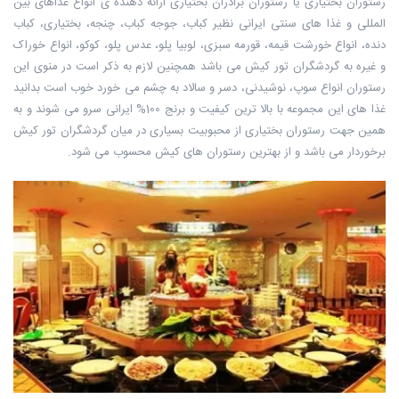
رستوران بختیاری یا رستوران برادران بختیاری ارائه دهنده ی انواع غداهای بین
المللی و ‏غذا های سنتی ایرانی نظیر کباب، جوجه کباب، چنجه، بختیاری، کباب
دنده، انواع ‏خورشت قیمه، قورمه سبزی، لوبیا پلو، عدس پلو، کوکو، انواع خوراک
و غیره به گردشگران ‏تور کیش می باشد همچنین لازم به ذکر است در منوی این
رستوران انواع سوپ، ‏نوشیدنی، دسر و سالاد به چشم می خورد خوب است بدانید
غذا های این مجموعه با ‏بالا ترین کیفیت و برنج 100% ایرانی سرو می شوند و به
همین جهت رستوران بختیاری ‏از محبوبیت بسیاری در میان گردشگران تور کیش
برخوردار می باشد و از بهترین ‏رستوران های کیش محسوب می شود.