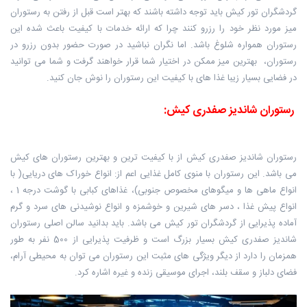
گردشگران تور کیش باید توجه داشته باشند که بهتر است قبل از رفتن به رستوران
‏میز مورد نظر خود را رزرو کنند چرا که ارائه خدمات با کیفیت باعث شده این
رستوران ‏همواره شلوغ باشد. اما نگران نباشید در صورت حضور بدون رزرو در
رستوران، بهترین ‏میز ممکن در اختیار شما قرار خواهند گرفت و شما می توانید
در فضایی بسیار زیبا غذا ‏های با کیفیت این رستوران را نوش جان کنید.
رستوران شاندیز صفدری کیش‎:
‎ ‎
رستوران شاندیز صفدری کیش از با کیفیت ترین و بهترین رستوران های کیش
می ‏باشد. این رستوران با منوی کامل غذایی اعم از: انواع خوراک های دریایی( با
انواع ماهی ‏ها و میگوهای مخصوص جنوبی)، غذاهای کبابی با گوشت درجه 1 ،
انواع پیش غذا ، ‏دسر های شیرین و خوشمزه و انواع نوشیدنی های سرد و گرم
آماده پذیرایی از ‏گردشگران تور کیش می باشد. باید بدانید سالن اصلی رستوران
شاندیز صفدری کیش ‏بسیار بزرگ است و ظرفیت پذیرایی از 500 نفر به طور
همزمان را دارد از دیگر ویژگی ‏های مثبت این رستوران می توان به محیطی آرام،
فضای دلباز و سقف بلند، اجرای ‏موسیقی زنده و غیره اشاره کرد.