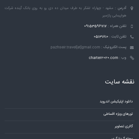
آدرس :
مشهد - چهاراه لشکر به طرف میدان ده دی رو به روی بانک ٱینده شرکت
هواپیمایی پاژسیر
تلفن همراه :
09153596717
تلفن ثابت :
05131810
پست الکترونیک :
pazhseir.travel[at]gmail.com
وب :
charter2020.com
نقشه سایت
دانلود اپلیکیشن اندروید
تورهای ویژه اقساطی
گالری تصاویر
مجله گردشگری