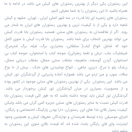
این رستوران یکی دیگر از بهترین رستوران های کیش می باشد در ادامه با ما
همراه ‏باشید تا این رستوران را به شما معرفی کنیم.
رستوران های زنجیره ای بابا قدرت در سه شهر اصلی ایران ، تهران، مشهد و کیش
شعبه ‏دارد و یکی از با کیفیت ترین و بهترین رستوران های ایران به شمار می
روند. اگر از ‏علاقمندان به رستوران های سنتی هستید رستوران بابا قدرت کیش
می تواند بهترین ‏انتخاب برای شما باشد. رستوران بابا قدرت کیش با منوی کامل
خود که شامل: انواع ‏کباب( سلطانی، بختیاری، برگ، فیله، برگ شترمرغ،
شیشلیک، بناب، ترش و لقمه ‏زعفرانی)، جوجه کباب با استخوان، جوجه کباب بی
استخوان، گردن گوسفند، ماهیچه، ‏بشقاب سنتی مجلل، بشقاب دریایی مجلل،
زرشک پلو با مرغ، دیزی، ماهی ، انواع ‏نوشیدنی های خنک ، بیش از 10 نوع
سالاد، سوپ و میز اردو می باشد همواره آماده ‏پذیرایی از گردشگران تور کیش
می باشد. این رستوران یکی از بهترین رستوران های ‏سنتی موجود در کشور بوده
و از محبوبیت بسیاری در میان گردشگران تور کیش برخوردار ‏می باشد.
گردشگران تور کیش باید توجه داشته باشند که به طور کلی قیمت رستوران ‏بابا
قدرت کیش نسبت به سایر رستوران های سنتی جزیره کمی گران می باشد ولیکن
‏کیفیت بسیار بالای غذا های این رستوران، دارا بودن پارکینگ اختصاصی و رایگان،
اجرای ‏موسیقی زنده توسط هنرمندان و نوازندگان معروف کیش و همچنین وجود
اینترنت وای ‏فای رایگان باعث شده اند که قیمت بالای منوی این رستوران به
چشم نیاید.