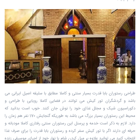
طراحی ‏رستوران بابا قدرت بسیار سنتی و کاملا مطابق با سلیقه اصیل ایرانی می
باشد و ‏گردشگران تور کیش می توانند در فضایی کاملا رویایی با طراحی و
دکوراسیون شیک و ‏مجلل غذای خود را نوش جان کنند. خوب است بدانید که
محیط این رستوران بسیار ‏بزرگ می باشد به طوریکه گنجایش 170 نفر هم زمان را
دارد. لازم به ذکر است خدمه و ‏پرسنل این رستوران سنتی رفتاری کاملا مودبانه و
حرفه ای دارند اگر با تور کیش سفر ‏کرده و رستوران بابا قدرت را برای صرف غذا
انتخاب کنید می توانید علاوه بر میل کردن ‏شام یا نهار خود از اجرای موسیقی زنده