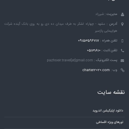
مدیریت :
شیرزاد
آدرس :
مشهد - چهاراه لشکر به طرف میدان ده دی رو به روی بانک ٱینده شرکت
هواپیمایی پاژسیر
تلفن همراه :
09153596717
تلفن ثابت :
05131810
پست الکترونیک :
pazhseir.travel[at]gmail.com
وب :
charter2020.com
نقشه سایت
دانلود اپلیکیشن اندروید
تورهای ویژه اقساطی