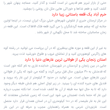
حتی از بازار تبریز هم قدیمی تر است گشت و گذار کنید، مساجد پنهان شهر را
کشف کنید و طعم غذاها و خوراکی هایی مثل نان روغنی را بچشید.
خرم آباد یک قلعه باستانی زیبا دارد
در مرکز لرستان خبری از شلوغی شهرهای خیلی بزرگ ایران نیست، در اینجا اولین
جاذبه ای که چشم همه گردشگران را می گیرد قلعه فلک الافلاک است. این قلعه در
زمان ساسانیان ساخته شد تا محل نگهبانی از شهر باشد .
به غیر از این قلعه و موزه های بینظیری که در آن برپاست می توانید در رشته کوه
های زاگرس کوهنوردی کنید و از تماشای غروب و طلوع خورشید لذت ببرید.
استان زنجان یکی از طولانی ترین غارهای دنیا را دارد
جایی در بین زنجان و کردستان در شهرستان خدابنده غاری به نام کتله خور است
که قدمتش به ۳۰ میلیون سال قبل برمی گردد و گفته می شود که یکی از طولانی
ترین غارهای جهان است. می توانید در حدود ۳ کیلومتر از این غار راه بروید و
قندیل های خیره کننده ای را ببینید. در زیر تونل اصلی هم شش طبقه دیگر وجود
دارد که تا به حال تنها سه طبقه از آن ها کشف شده است. اما نکته عجیب درباره
این غار که حتما باعث تعجبتان می شود این است که زمین شناسان معتقدند که
این غار به غار علیصدر که در ۱۰۰ کیلومتری آن در استان همدان قرار دارد متصل
است. غارنوردان نترس به همراه راهنمایان مجرب و حرفه ای در این غار