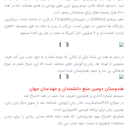
دید. با وجود اینکه غالب مردم پیرو آیین های بودایی و هندو هستند؛ اما در هند
300 هزار مسجد فعال برای مسلمانان وجود دارد.
معبد ویشنو (Vishnu) در شهرستانTirupathi در قرن 10 ساخته شده ، بزرگترین
زیارتگاه ها مذهبی در جهان است. بزرگتر از رم و یا مکه، به طور متوسط 30هزار
بازدید کننده دارد و 6 میلیون دلار آمریکا به معبد در هر روز اهدا میشود
در سفر به هند بی شک یکی از نکاتی که توجه شما را به خود جلب می کند طیف
متنوعی از لهجه ها، زبان و گویش های مختلف است که این تنوع منجر به تنوع
فرهنگی بی حد و حصر هندوستان شده است .
هندوستان دومین منبع دانشمندان و مهندسان جهان
سیستم شماره گذاری و همچنین تعریف عدد صفر در هند اختراع شد.
در جولای 1987سانسکریت مادر زبان اروپایی شناخته شد از سوی دیگر این زبان،
بهترین زبان برای برنامه نویسی کامپیوتری است.
شطرنج اختراع مهم هندوستان، که همه ساله علاقه مندان زیادی را برای دیدن
مسابقات شطرنج به سمت خود جذب می کند.