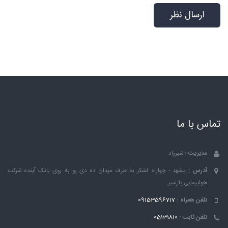
تماس با ما
مدیریت :
شیرزاد
آدرس :
مشهد - چهاراه لشکر به طرف میدان ده دی رو به روی بانک ٱینده شرکت
هواپیمایی پاژسیر
تلفن همراه :
09153596717
تلفن ثابت :
05131810