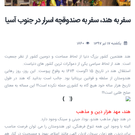
سفر به هند، سفر به صندوقچه اسرار در جنوب آسیا
یکشنبه 17 تیر 1397
1860
هند هفتمین کشور بزرگ دنیا از لحاظ مساحت و دومین کشور از نظر جمعیت
است. هند از لحاظ سیاسی یکی از دموکرات ترین کشور های دنیاست.
استقلال هند در تاریخ 15 اگوست 1674 به وقوع پیوست. این روز، روز رهایی
هندوستان از سلطه و قوانین بریتانیا بود. جالب است بدانید که هند در طول
تاریخ هزار ساله خود هیچ گاه به کشوری حمله نکرده است!!! این مساله به معنای
صلح طلبی است!!!
هند، مهد هزار دین و مذهب
در هند چهار مذهب هندو، بودا، جینی و سینک وجود دارد.
البته با وجود این همه تنوع فرهنگی، تور هندوستان را می توان فرصت مناسب
برای دیدن هم زمان پیروان ادیان الهی مانند اسلام، یهود و مسیحیت در کنار هم