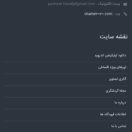
پست الکترونیک :
pazhseir.travel[at]gmail.com
وب :
charter2020.com
نقشه سایت
دانلود اپلیکیشن اندروید
تورهای ویژه اقساطی
گالری تصاویر
مجله گردشگری
درباره ما
اطلاعات فرودگاه ها
تماس با ما