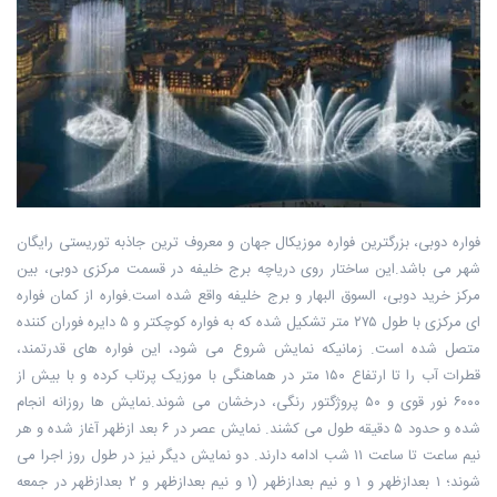
فواره دوبی، بزرگترین فواره موزیکال جهان و معروف ترین جاذبه توریستی رایگان
شهر می باشد.این ساختار روی دریاچه برج خلیفه در قسمت مرکزی دوبی، بین
مرکز خرید دوبی، السوق البهار و برج خلیفه واقع شده است.فواره از کمان فواره
ای مرکزی با طول ۲۷۵ متر تشکیل شده که به فواره کوچکتر و ۵ دایره فوران کننده
متصل شده است. زمانیکه نمایش شروع می شود، این فواره های قدرتمند،
قطرات آب را تا ارتفاع ۱۵۰ متر در هماهنگی با موزیک پرتاب کرده و با بیش از
۶۰۰۰ نور قوی و ۵۰ پروژگتور رنگی، درخشان می شوند.نمایش ها روزانه انجام
شده و حدود ۵ دقیقه طول می کشند. نمایش عصر در ۶ بعد ازظهر آغاز شده و هر
نیم ساعت تا ساعت ۱۱ شب ادامه دارند. دو نمایش دیگر نیز در طول روز اجرا می
شوند؛ ۱ بعدازظهر و ۱ و نیم بعدازظهر (۱ و نیم بعدازظهر و ۲ بعدازظهر در جمعه