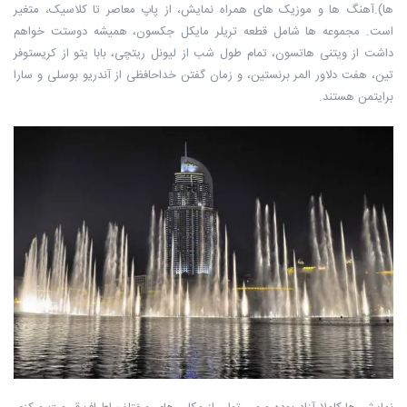
ها).آهنگ ها و موزیک های همراه نمایش، از پاپ معاصر تا کلاسیک، متغیر
است. مجموعه ها شامل قطعه تریلر مایکل جکسون، همیشه دوستت خواهم
داشت از ویتنی هاتسون، تمام طول شب از لیونل ریتچی، بابا یتو از کریستوفر
تین، هفت دلاور المر برنستین، و زمان گفتن خداحافظی از آندریو بوسلی و سارا
برایتمن هستند.