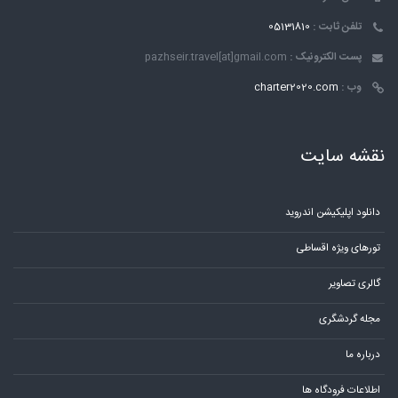
تلفن ثابت :
05131810
پست الکترونیک :
pazhseir.travel[at]gmail.com
وب :
charter2020.com
نقشه سایت
دانلود اپلیکیشن اندروید
تورهای ویژه اقساطی
گالری تصاویر
مجله گردشگری
درباره ما
اطلاعات فرودگاه ها