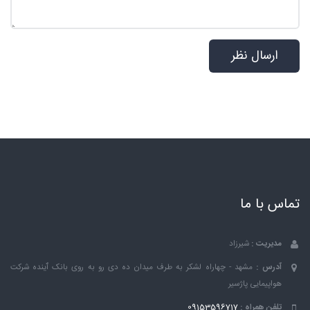
تماس با ما
مدیریت :
شیرزاد
آدرس :
مشهد - چهاراه لشکر به طرف میدان ده دی رو به روی بانک ٱینده شرکت
هواپیمایی پاژسیر
تلفن همراه :
09153596717