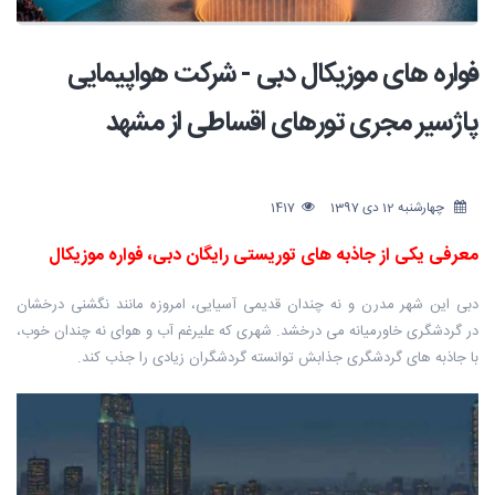
فواره های موزیکال دبی - شرکت هواپیمایی
پاژسیر مجری تورهای اقساطی از مشهد
چهارشنبه 12 دی 1397
1417
معرفی یکی از جاذبه های توریستی رایگان دبی، فواره موزیکال
دبی این شهر مدرن و نه چندان قدیمی آسیایی، امروزه مانند نگشنی درخشان
در گردشگری خاورمیانه می درخشد. شهری که علیرغم آب و هوای نه چندان خوب،
با جاذبه های گردشگری جذابش توانسته گردشگران زیادی را جذب کند.