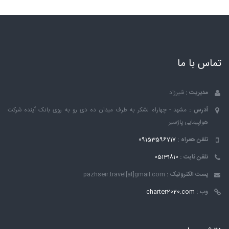
تماس با ما
مدیریت :
شیرزاد
آدرس :
مشهد - چهاراه لشکر به طرف میدان ده دی رو به روی بانک ٱینده شرکت
هواپیمایی پاژسیر
تلفن همراه :
09153596717
تلفن ثابت :
05131810
پست الکترونیک :
pazhseir.travel[at]gmail.com
وب :
charter2020.com