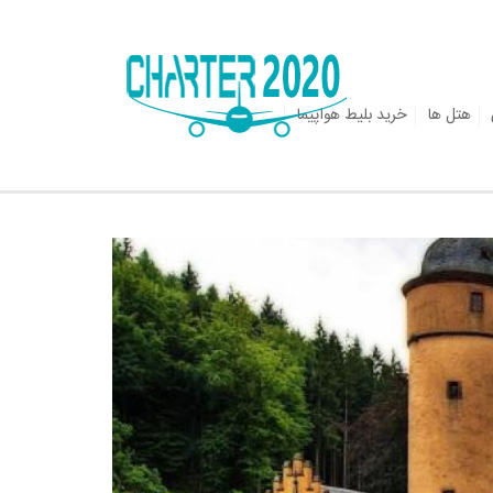
هتل ها
خرید بلیط هواپیما