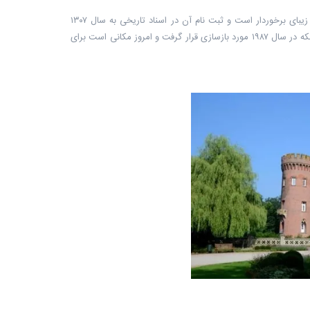
قصر رومانتیک مویلند (Moyland) در ایالت نوردراین وستفالن از برج‌هایی کوچک و بالکن‌های زیبای برخوردار است و ثبت نام آن در اسناد تاریخی به سال ۱۳۰۷
میلادی برمی‌گردد. این قصر در طول سده‌های گذشته چند بار تغییر یافت و حتی تخریب شد تا اینکه در سال ۱۹۸۷ مورد بازسازی قرار گرفت و امروز مکانی است برای