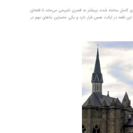
لهلم نهم، یکی از اشراف‌های کاسل ساخته شده، بییشتر به قصری تفریحی می‌ماند تا قلعه‌ای
این قلعه در ایالت هسن قرار دارد و یکی نخستین بناهای مهم در