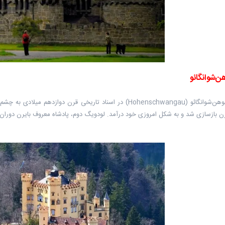
‌شوانگائو
رن بازسازی شد و به شکل امروزی خود درآمد. لودویگ دوم، پادشاه معروف بایرن دوران ن