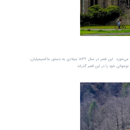
نام قصر هوهن‌شوانگائو (Hohenschwangau) در اسناد تاریخی قرن دوازدهم میلادی به چشم می‌خورد. این قصر در سال ۱۸۳۲ میلادی به دستور ماکسیمیلیان،
وجوانی خود را در این قصر گذراند.