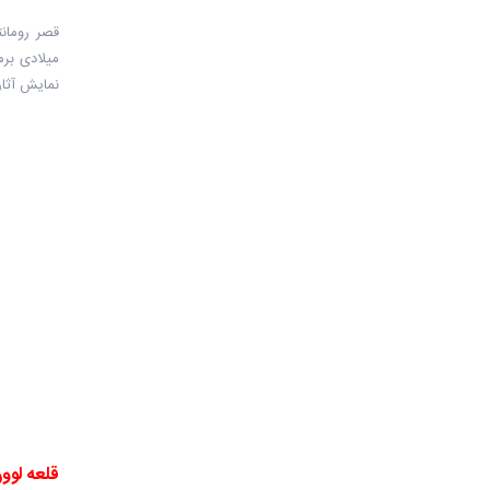
نمایش آثار
قلعه لوو