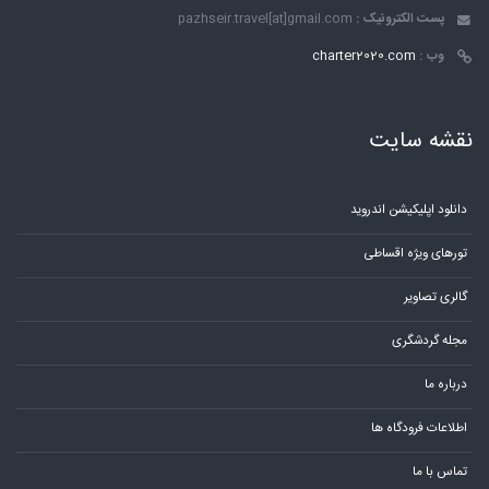
پست الکترونیک :
pazhseir.travel[at]gmail.com
وب :
charter2020.com
نقشه سایت
دانلود اپلیکیشن اندروید
تورهای ویژه اقساطی
گالری تصاویر
مجله گردشگری
درباره ما
اطلاعات فرودگاه ها
تماس با ما