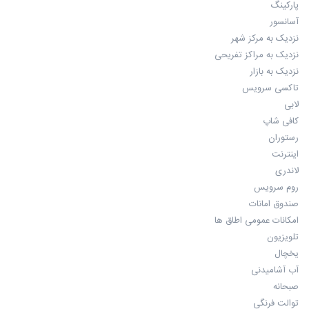
پارکینگ
آسانسور
نزدیک به مرکز شهر
نزدیک به مراکز تفریحی
نزدیک به بازار
تاکسی سرویس
لابی
کافی شاپ
رستوران
اینترنت
لاندری
روم سرویس
صندوق امانات
امکانات عمومی اطاق ها
تلویزیون
یخچال
آب آشامیدنی
صبحانه
توالت فرنگی