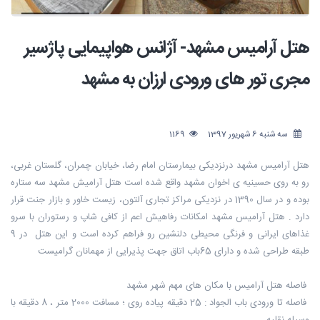
هتل آرامیس مشهد- آژانس هواپیمایی پاژسیر
مجری تور های ورودی ارزان به مشهد
سه شنبه 6 شهریور 1397
1169
هتل آرامیس مشهد درنزدیکی بیمارستان امام رضا، خیابان چمران، گلستان غربی،
رو به روی حسینیه ی اخوان مشهد واقع شده است هتل آرامیش مشهد سه ستاره
بوده و در سال 1390 در نزدیکی مراکز تجاری آلتون، زيست خاور و بازار جنت قرار
دارد . هتل آرامیس مشهد امکانات رفاهیش اعم از کافی شاپ و رستوران با سرو
غذاهای ایرانی و فرنگی محیطی دلنشین رو فراهم کرده است و این هتل در 9
طبقه طراحی شده و دارای 65باب اتاق جهت پذیرایی از مهمانان گرامیست
فاصله هتل آرامیس با مکان های مهم شهر مشهد
فاصله تا ورودی باب الجواد : 25 دقیقه پیاده روی ؛ مسافت 2000 متر ، 8 دقیقه با