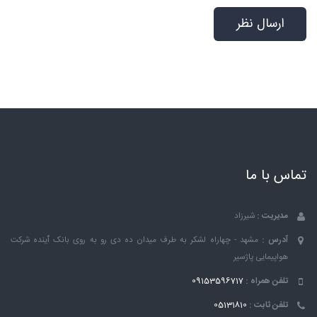
تماس با ما
مدیریت :
شیرزاد
آدرس :
مشهد - چهاراه لشکر به طرف میدان ده دی رو به روی بانک ٱینده شرکت
هواپیمایی پاژسیر
تلفن همراه :
09153596717
تلفن ثابت :
05131810