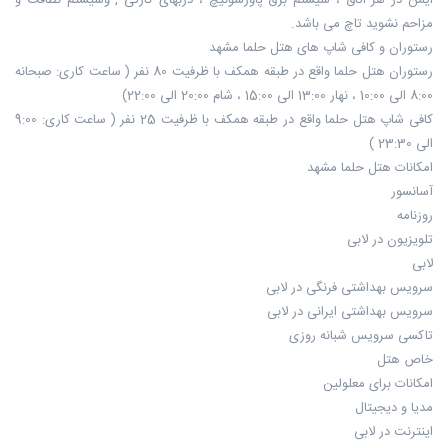
ایمن در هر اتاق ، سیستم برق پاورسوئیچ ، دربهای کارتی , وسیستم نظافت و
مزاحم نشوید تاچ می باشد.
رستوران و کافی شاپ های هتل حلما مشهد
رستوران هتل حلما واقع در طبقه همکف با ظرفیت 80 نفر ( ساعت کاری: صبحانه
8:00 الی 10:00 ، نهار 13:00 الی 15:00 ، شام 20:00 الی 22:00)
کافی شاپ هتل حلما واقع در طبقه همکف با ظرفیت 25 نفر ( ساعت کاری: 9:00
الی 23:30 )
امكانات هتل حلما مشهد
آسانسور
روزنامه
تلويزيون در لابی
لابی
سرویس بهداشتی فرنگی در لابی
سرویس بهداشتی ایرانی در لابی
تاکسی سرویس شبانه روزی
خاص هتل
امكانات برای معلولين
مديا و ديجيتال
اينترنت در لابی