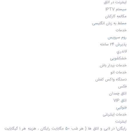
اينترنت در اتاق
سيستم IPTV
مكالمه كاركنان
مسلط به زبان انگليسی
خدمات
روم سرويس
پذيرش 24 ساعته
لاندري
خشکشویی
خدمات بيدار باش
خدمات اتو
دستگاه واکس کفش
فكس
اتاق چمدان
اتاق VIP
فتوكپي
خدمات اینترنتی
اینترنت
رایگان! در لابی و اتاق ها ( هر شب 50 مگابایت رایگان ، هزینه هر 1 گیگابایت