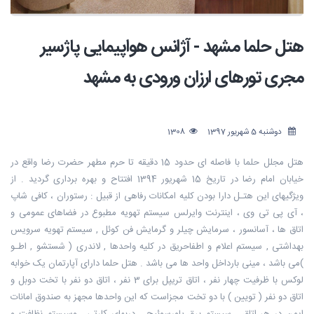
هتل حلما مشهد - آژانس هواپیمایی پاژسیر
مجری تورهای ارزان ورودی به مشهد
دوشنبه 5 شهریور 1397
1308
هتل مجلل حلما با فاصله ای حدود 15 دقیقه تا حرم مطهر حضرت رضا واقع در
خیابان امام رضا در تاریخ 15 شهریور 1394 افتتاح و بهره برداری گردید . از
ویژگیهای این هتـل دارا بودن کلیه امکانات رفاهی از قبیل : رستوران ، کافی شاپ
، آی پی تی وی ، اینترنت وایرلس سیستم تهویه مطبوع در فضاهای عمومی و
اتاق ها ، آسانسور ، سرمایش چیلر و گرمایش فن کوئل , سیستم تهویه سرویس
بهداشتی , سیستم اعلام و اطفاحریق در کلیه واحدها , لاندری ( شستشو , اطـو
)می باشد ، مینی بارداخل واحد ها می باشد . هتل حلما دارای آپارتمان یک خوابه
لوکس با ظرفیت چهار نفر ، اتاق تریپل برای 3 نفر ، اتاق دو نفر با تخت دوبل و
اتاق دو نفر ( تویین ) با دو تخت مجزاست که این واحدها مجهز به صندوق امانات