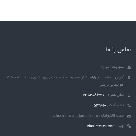
تماس با ما
مدیریت :
شیرزاد
آدرس :
مشهد - چهاراه لشکر به طرف میدان ده دی رو به روی بانک ٱینده شرکت
هواپیمایی پاژسیر
تلفن همراه :
09153596717
تلفن ثابت :
05131810
پست الکترونیک :
pazhseir.travel[at]gmail.com
وب :
charter2020.com