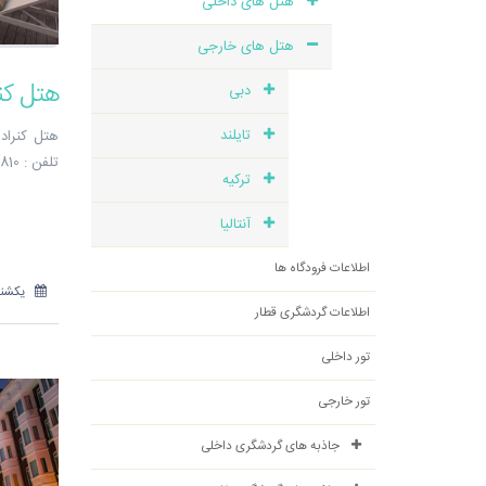
هتل های داخلی
هتل های خارجی
هتل کن
دبی
تایلند
هتل کنراد
تلفن : 31810-051
ترکیه
آنتالیا
اطلاعات فرودگاه ها
یکشنبه 25 آذر
اطلاعات گردشگری قطار
تور داخلی
تور خارجی
جاذبه های گردشگری داخلی