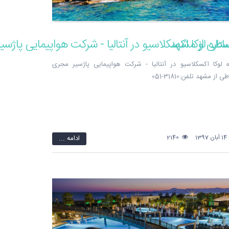
ساطی از مشهد
تاره لوکا اکسکلاسیو در آنتالیا - شرکت هواپیمایی پاژسیر مجری
ز مشهد تلفن:31810-051
1
2140
ادامه ...