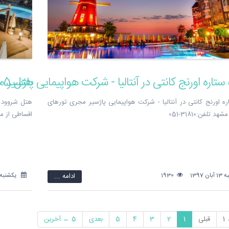
هتل 5 ستاره شروود دریمز ریزورت در آنتالیا - شرکت هواپیمایی پاژسیر مجری تورهای اقساطی از مشهد
 ستاره اورنج کانتی در آنتالیا - شرکت هواپیمایی پاژسیر مجری تورهای
هتل شروود د
 تلفن:31810-051
اقساطی از مشهد ت
 1397
1930
ادامه ...
یکشنبه 13 آبان 397
1
قبلی
1
2
3
4
5
بعدی
5 ← آخرین