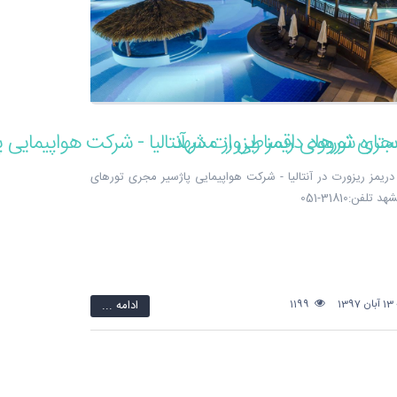
ریمز ریزورت در آنتالیا - شرکت هواپیمایی پاژسیر مجری تورهای
لفن:31810-051
1
1199
ادامه ...