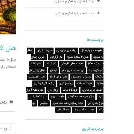
جاذبه های گردشگری خارجی
جاذبه های گردشگری زیارتی
برچسب ها
هتل 5 ستاره اورنج کانتی در آنتالیا - شرکت هواپیمایی پاژسیر مجری تورهای اقساطی از مشهد
طبیعت چهارمحال
پیاده روی اربعین
میرمهنا کیش
قطار
به مشهد
هتل 4 ستاره شیراز
غار گرگر لوکا
جزیره‌ زیبای
هتل5
سیبو (Cebu)
مدرسه هاي تاريخي
تور آنتالیا
بندر تنگ
اقساطی از مشهد
جنگل سیاه
تور لحظه آخری بلکو
گردش
هتل ل دی تل
بانکوک
رستوران بختیاری
هتل و تور از قم
هتل چهارستاره
مشهد
فرودگاه اراک
یاسوج تهران
باغ سالاریان شیراز
بلیط چارتر مالزی
فرودگاه تبریز
پرواز ارزان
تور لحظه آخری
ژاپن
مرکز خرید صدف کیش
بلیط بدروم
بلیط تخفیف دار
یکشنبه 13 آبان
موج های آبی
کافه رستوران هدایت شیراز
اصفهان
تور
باکو
حسینیه امینی ها
سد اکباتان
اولین → 
پر بازدید ترین