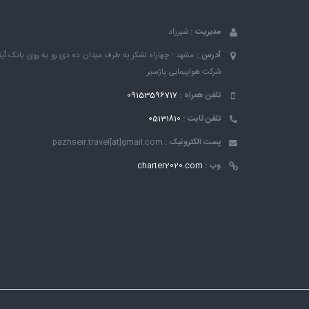
مدیریت :
شیرزاد
آدرس :
مشهد - چهاراه لشکر به طرف میدان ده دی رو به روی بانک ٱین
شرکت هواپیمایی پاژسیر
تلفن همراه :
09153596717
تلفن ثابت :
05131810
پست الکترونیک :
pazhseir.travel[at]gmail.com
وب :
charter2020.com