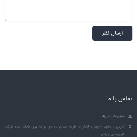
تماس با ما
مدیریت :
شیرزاد
آدرس :
مشهد - چهاراه لشکر به طرف میدان ده دی رو به روی بانک ٱینده شرکت
هواپیمایی پاژسیر