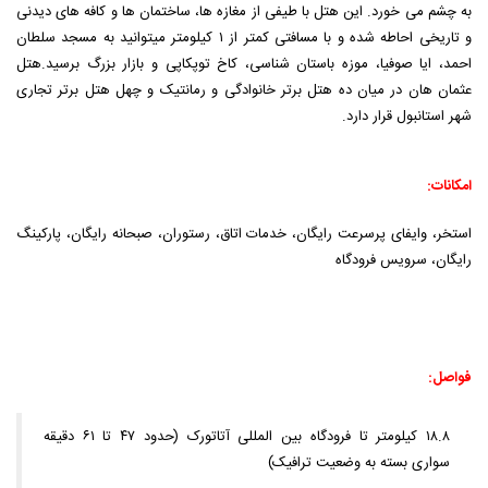
به چشم می خورد. این هتل با طیفی از مغازه ها، ساختمان ها و کافه های دیدنی
و تاریخی احاطه شده و با مسافتی کمتر از ۱ کیلومتر میتوانید به مسجد سلطان
احمد، ایا صوفیا، موزه باستان شناسی، کاخ توپکاپی و بازار بزرگ برسید.هتل
عثمان هان در میان ده هتل برتر خانوادگی و رمانتیک و چهل هتل برتر تجاری
شهر استانبول قرار دارد.
امکانات:
استخر، وایفای پرسرعت رایگان، خدمات اتاق، رستوران، صبحانه رایگان، پارکینگ
رایگان، سرویس فرودگاه
فواصل:
۱۸.۸ کیلومتر تا فرودگاه بین المللی آتاتورک (حدود ۴۷ تا ۶۱ دقیقه
سواری بسته به وضعیت ترافیک)