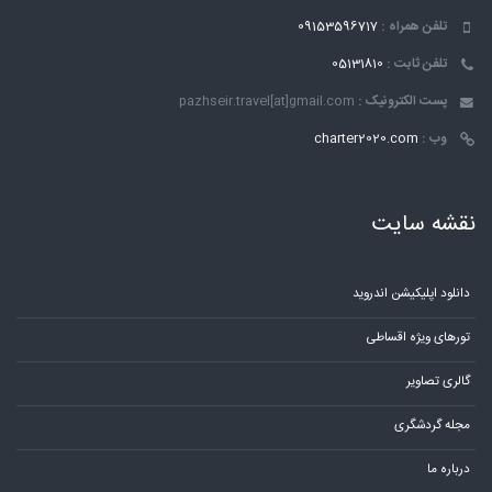
تلفن همراه :
09153596717
تلفن ثابت :
05131810
پست الکترونیک :
pazhseir.travel[at]gmail.com
وب :
charter2020.com
نقشه سایت
دانلود اپلیکیشن اندروید
تورهای ویژه اقساطی
گالری تصاویر
مجله گردشگری
درباره ما