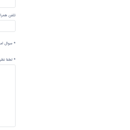
تلفن همراه
* سوال امن
* لطفا نظر