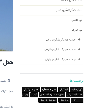
اطلاعات فرودگاه ها
اطلاعات گردشگری قطار
تور داخلی
تور خارجی
جاذبه های گردشگری داخلی
جاذبه های گردشگری خارجی
جاذبه های گردشگری زیارتی
هتل 3 ستاره گراند کیش - شرکت هواپیمایی پاژسیر مجری تورهای اقساطی از مشهد
برچسب ها
شنبه 14 مهر 397
تور از مشهد
تور کیش
هتل سه ستاره
تور و هتل کیش
هتل گراند 
هتل گراند کیش
هتل سه ستاره گراند هتل
کیش
پاژسیر
31810-051
گراند هتل
رزرو هتل در کیش
با اینکه ه