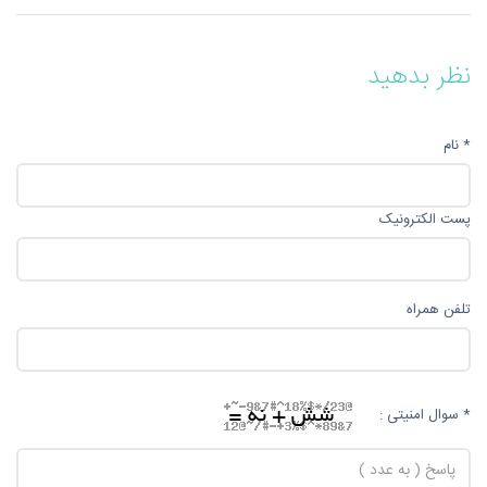
نظر بدهید
* نام
پست الکترونیک
تلفن همراه
* سوال امنیتی :