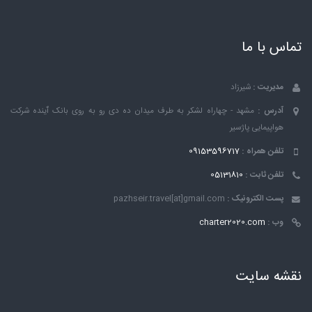
تماس با ما
مدیریت :
شیرزاد
آدرس :
مشهد - چهاراه لشکر به طرف میدان ده دی رو به روی بانک ٱینده شرکت
هواپیمایی پاژسیر
تلفن همراه :
09153596717
تلفن ثابت :
05131810
پست الکترونیک :
pazhseir.travel[at]gmail.com
وب :
charter2020.com
نقشه سایت