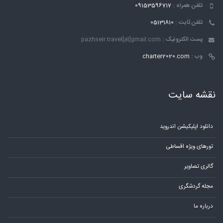
تلفن همراه :
09153596717
تلفن ثابت :
05131810
پست الکترونیک :
pazhseir.travel[at]gmail.com
وب :
charter2020.com
نقشه سایت
دانلود اپلیکیشن اندروید
تورهای ویژه اقساطی
گالری تصاویر
مجله گردشگری
درباره ما