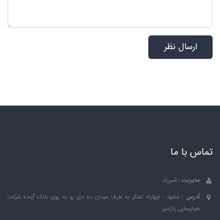
تماس با ما
مدیریت :
شیرزاد
آدرس :
مشهد - چهاراه لشکر به طرف میدان ده دی رو به روی بانک ٱینده شرکت
هواپیمایی پاژسیر