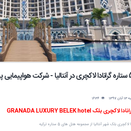
 1397
1636
کچری بلک GRANADA LUXURY BELEK hotel
لاکچری بلک شهر آنتالیا از مجموعه هتل های 5 ستاره ترکیه