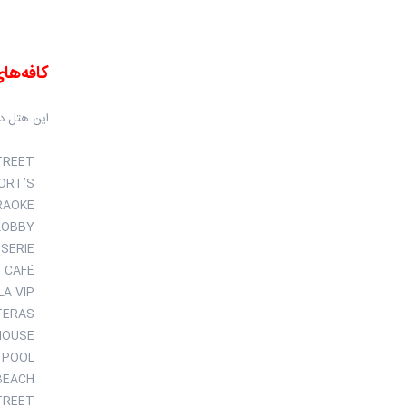
کافه‌ها
این هتل دا
BACK STREET
BLACK SPORT’S
KARAOKE
LOBBY
PATISSERIE
OTTOMAN CAFÉ
PERLA VIP
TERAS
WINE HOUSE
POOL
BEACH
STREET