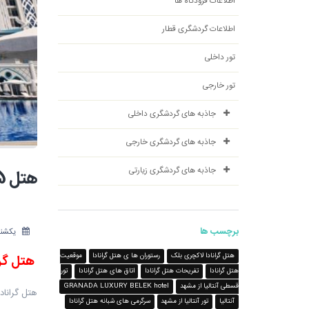
اطلاعات فرودگاه ها
اطلاعات گردشگری قطار
تور داخلی
تور خارجی
جاذبه های گردشگری داخلی
جاذبه های گردشگری خارجی
جاذبه های گردشگری زیارتی
هتل 5 ستاره گرانادا لاکچری در آنتالیا - شرکت هواپیمایی پاژسیر مجری تورهای اقساطی از مشهد
برچسب ها
یکشنبه 13 آبان
هتل گرانادا لاکچری بلک
رستوران ها ی هتل گرانادا
موقعیت
هتل گرانادا لا
هتل گرانادا
تفریحات هتل گرانادا
اتاق های هتل گرانادا
تور
قسطی آنتالیا از مشهد
GRANADA LUXURY BELEK hotel
هتل گرانادا 
آنتالیا
تور آنتالیا از مشهد
سرگرمی های شبانه هتل گرانادا