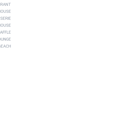
SNACK RESTAURANT
CHOCOLATE DELIGHT HOUSE
PATISSERIE
GÖZLEME HOUSE
ICE CREAM & WAFFLE
COFFEE LOUNGE
SNACK BEACH