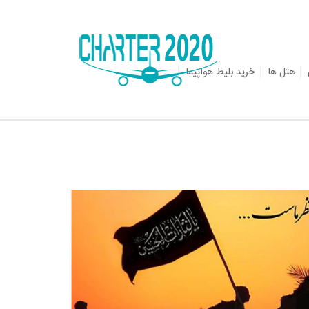
هتل ها
خرید بلیط هواپیما