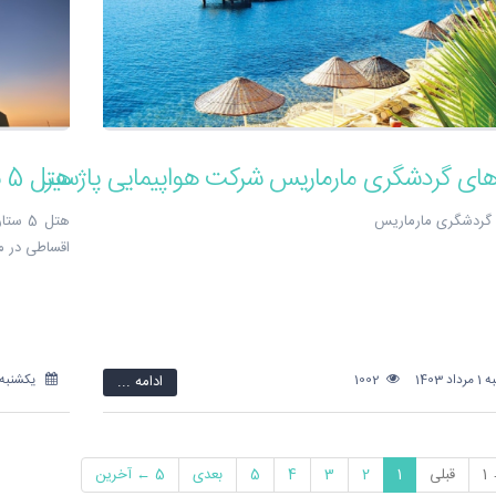
های گردشگری مارماریس شرکت هواپیمایی پاژسیر
هتل 5 ستاره آریا باستان در کیش
 گردشگری مارماریس
هتل 5
اقساطی در مشهد ت
 1403
1002
ادامه ...
یکشنبه 17 تیر 403
1
قبلی
1
2
3
4
5
بعدی
5 ← آخرین