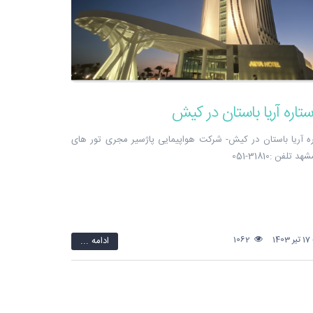
 ستاره آریا باستان در کیش- شرکت هواپیمایی پاژسیر مجری تور های
لفن :31810-051
1
1062
ادامه ...