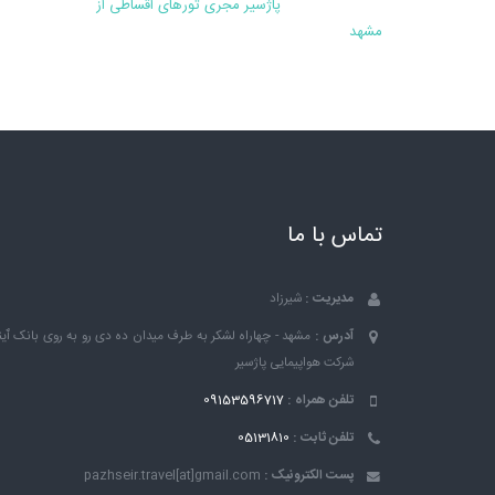
پاژسیر مجری تورهای اقساطی از
مشهد
تماس با ما
مدیریت :
شیرزاد
آدرس :
مشهد - چهاراه لشکر به طرف میدان ده دی رو به روی بانک ٱین
شرکت هواپیمایی پاژسیر
تلفن همراه :
09153596717
تلفن ثابت :
05131810
پست الکترونیک :
pazhseir.travel[at]gmail.com