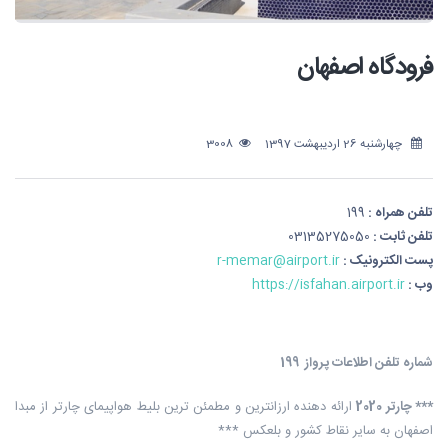
فرودگاه اصفهان
چهارشنبه 26 اردیبهشت 1397
3008
تلفن همراه :
199
تلفن ثابت :
03135275050
پست الکترونیک :
r-memar@airport.ir
وب :
https://isfahan.airport.ir
شماره تلفن اطلاعات پرواز 199
*** چارتر 2020
ارائه دهنده ارزانترین و مطمئن ترین بلیط هواپیمای چارتر از مبدا
اصفهان به سایر نقاط کشور و بلعکس ***