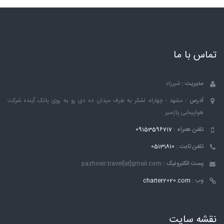
تماس با ما
مدیریت :
شیرزاد
آدرس :
مشهد - چهاراه لشکر به طرف میدان ده دی رو به روی بانک ٱینده شرکت
هواپیمایی پاژسیر
تلفن همراه :
09153596717
تلفن ثابت :
05131810
پست الکترونیک :
pazhseir.travel[at]gmail.com
وب :
charter2020.com
نقشه سایت