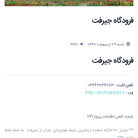
فرودگاه جیرفت
شنبه 29 اردیبهشت 1397
3122
فرودگاه جیرفت
تلفن ثابت :
03443264273
وب :
http://jiroft.airport.ir
شماره تلفن اطلاعات پرواز 199
** چارتر 2020ارائه دهنده ارزانترین بلیط هواپیمای چارتر از جیرفت به تمام نقاط
کشور ***