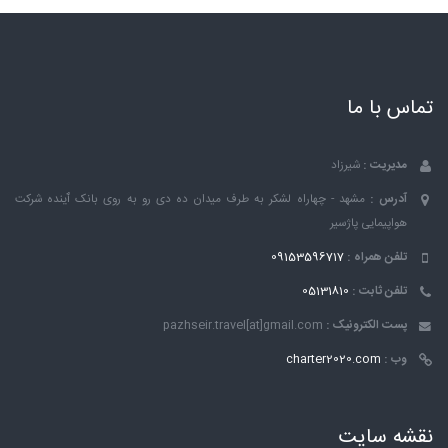
تماس با ما
مدیریت :
شیرزاد
آدرس :
مشهد - چهاراه لشکر به طرف میدان ده دی رو به روی بانک ٱینده شرکت
هواپیمایی پاژسیر
تلفن همراه :
09153596717
تلفن ثابت :
05131810
پست الکترونیک :
pazhseir.travel[at]gmail.com
وب :
charter2020.com
نقشه سایت