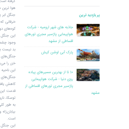
گرفته است،
هوا ترین م
جنگل ابر پ
پر بازدید ترین
جاذبه های شهر ارومیه - شرکت
کوه‌های دوردست و در
هواپیمایی پاژسیر مجری تورهای
اقساطی از مشهد
وجود چشمه
بد نیست ب
پارک آبی اوشن کیش
جنگل‌های ه
خزر را می‌پ
این ناحیه 
10 تا از بهترین مسیرهای پیاده
روی دنیا - شرکت هواپیمایی
کاهش یافت
پاژسیر مجری تورهای اقساطی از
مشهد
توسکا، نار
به طور کل
بیابان‌زا»
است.
این جنگل د