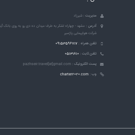
مدیریت :
شیرزاد
آدرس :
مشهد - چهاراه لشکر به طرف میدان ده دی رو به روی بانک ٱین
شرکت هواپیمایی پاژسیر
تلفن همراه :
09153596717
تلفن ثابت :
05131810
پست الکترونیک :
pazhseir.travel[at]gmail.com
وب :
charter2020.com