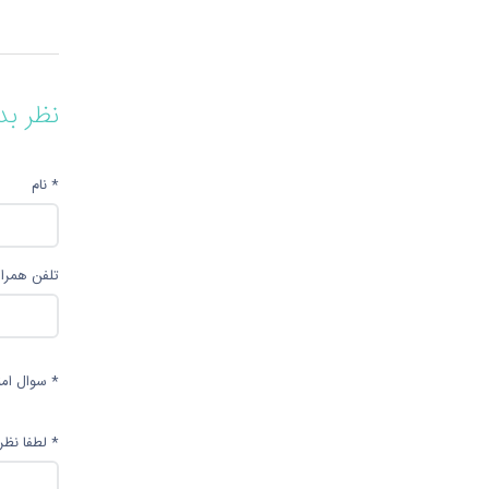
نظر بد
* نام
تلفن همراه
* سوال امن
* لطفا نظر