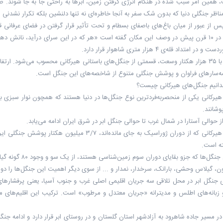
 همین امر سبب شده در هنگام انرژی گرفتن زمین، ابرها به راحتی جا به جا شوند. 
ناظر جنگلی دنیا که بدون شک سفر به آنجا خاطره‌ای نه تنها دلنشین بلکه تکرار نشدنی را
س از عبور از میان باغ‌های باصفای بسطام و تحت تأثیر قرار گرفتن در فضای عرفانی 
خرقانی که در ۱۰ قرن پیش در وصف این مکان گفته است «هر که در این سرای درآید، نا
 امتداد قله‌ی ۴ هزار متری شاهوار قرار دارد.
این جنگل با ۳۵ هزار هکتار وسعت، قسمتی از جنگل‌های باستانی هیرکانی محسوب‌ می‌شود.
‌سارهای فراوان و پوشش جنگلی متنوع از شاخصه‌های این جنگل است.
دانیم جنگل‌های هیرکانی چیست؟
یرکانی یکی از منحصربه‌فردترین نوع جنگل‌ها در دنیا هستند که همچون نوار سبزی بر
وشانند.
از حوالی آستارا در شمال غرب تا حوالی جنگل ابر در شرق ایران ادامه می‌یابد.
ه است.
قدمت این جنگل‌ها 
ون، گیلاس وحشی، بارانک، سرخدار، نمدار و ... از سوی دیگر اهمیت این جنگل‌ها را دو 
ی جنگل ابر در محل تلاقی سه‌ جریان اقلیمی اصلی غرب و جنوب آسیا، یعنی پرفشار
 و زبانه‌های اطلس و مدیترانه «جریان معتدل و مرطوب» است. ترکیب این اقلیم‌های 
ر مسیر جاده شاهرود به آزادشهر استان گلستان و در روستای ابر قرار دارد و ادامه 