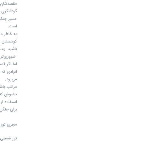
مقصدشان ج
گردشگری اق
است.
به خاطر دا
کوهستان م
باشید. زما
ضروری‌تری
اما اگر قص
افرادی که 
می‌رود.
مراقب باش
خاموش کنی
استفاده از
برای جنگل
مجری تور 
تور قسطی 