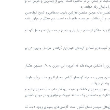
صحبت از جنگل ابر در شاهرود است. یکی از زیباترین و خوش آب و
 برایتان رقم خواهد زد.
قطبین عالم عرفان سلطان‌العارفین بایزید بسطامی و شیخ ابوالحسن
نش دهید و از ایمانش مپرسید» واقع شده است. این جنگل بر ورای رشته
 ارتفاع زیاد جنگل از سطح دریا، پایین بودن درجه حرارت در فصل گرما و
 شیب‌های شمالی کوه‌های البرز قرار گرفته و سواحل جنوبی دریای
جنگل‌های هیرکانی که از دوران ژوراسیک به جای مانده‌اند، ۳/۷ میلیون هکتار پوشش جنگلی ایران را تشکیل می‌داده‌اند که امروزه این میزان به ۱/۸ میلیون هکتار
که جزو بقایای دوران سوم زمین‌شناسی هستند، از یک سو و وجود ۸۰ گونه گیاهان چوبی به همراه گونه‌های گیاهی بسیار نادری مانند راش، بلوط،
چندان می‌کند.
های سیبری «جریان خشک و سرد»، پرفشار جنب حاره «جریان گرم و
متفاوت و متضاد در یک منطقه کوچک جغرافیایی، در جهان کم‌نظیر
جنگل‌های سرسبز شمال کشور است. آژانس‌های بسیاری وجود دارند که