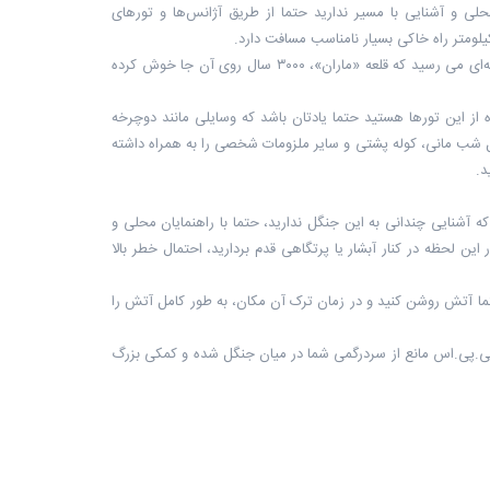
ی و آشنایی با مسیر ندارید حتما از طریق آژانس‌ها و تور‌های
لومتر راه خاکی بسیار نامناسب مسافت دارد.
مسیر جنگل پر از درختان زالزالک، تمشک و توت فرنگی است. اگر کمی در جنگل قدم بزنید به تپه‌ای می رسید که قلعه «ماران»، ۳۰۰۰ سال روی آن جا خوش کرده
اده از این تورها هستید حتما یادتان باشد که وسایلی مانند دوچرخه
 شب مانی، کوله پشتی و سایر ملزومات شخصی را به همراه داشته
د.
که آشنایی چندانی به این جنگل ندارید، حتما با راهنمایان محلی و
 این لحظه در کنار آبشار یا پرتگاهی قدم بردارید، احتمال خطر بالا
ا آتش روشن کنید و در زمان ترک آن مکان، به طور کامل آتش را
 جی.پی.اس مانع از سردرگمی شما در میان جنگل شده و کمکی بزرگ