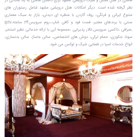
اقامتی در هتل مجلل و شیک درویشی مشهد برای داشتن اقامتی به یاد ماندنی در
نظر گرفته شده است. دیگر امکانات هتل درویشی مشهد شامل رستوران های
متنوع ایرانی و فرنگی، روف گاردن با منظره ای دیدنی، بازار به سبک معماری
سنتی با برندهای معتبر، فست فود و کافی شاپ،،روم سرویس24 ساعته،iptv
,صرافی ،تاکسی سرویس،تالار پذیرایی ،مجموعه آبی با ارائه خدماتی نظیر استخر،
سونا، جکوزی، حمام ترکی، دوش های اختصاصی، سالن ماساژ، سالن بدنسازی،
انواع خدمات اسپا در فضایی شیک و لوکس می شود.