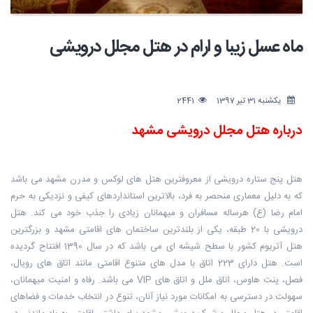
ماه عسل زیبا و ارام در هتل مجلل درویشی
یکشنبه 31 تیر 1397
2441
درباره هتل مجلل درویشی مشهد
هتل پنج ستاره درویشی از معروفترین هتل های لوکس و مدرن مشهد می باشد
که به دلیل معماری منحصر به فرد، بالاترین استانداردهای کیفی و نزدیکی به حرم
امام رضا (ع) هرساله مسافران و میهمانان زیادی را جذب خود می کند. هتل
درویشی با 20 طبقه، یکی از بلندترین ساختمان های اقامتی مشهد و بزرگترین
هتل آتریوم کشور با سطح شیشه ای می باشد که در سال 1390 افتتاح گردیده
است. هتل دارای 223 اتاق با مدل های متنوع اقامتی مانند اتاق های رویال،
فصل، پنت هاوس، اتاق ملل و اتاق های VIP می باشد. رفاه و امنیت میهمانان،
سهولت در دسترسی به امکانات مورد نیاز آنان، تنوع در انتخاب خدمات و فضاهای