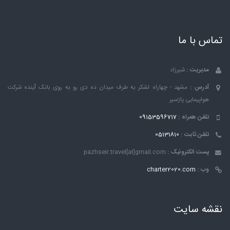
تماس با ما
مدیریت :
شیرزاد
آدرس :
مشهد - چهاراه لشکر به طرف میدان ده دی رو به روی بانک ٱینده شرکت
هواپیمایی پاژسیر
تلفن همراه :
09153596717
تلفن ثابت :
05131810
پست الکترونیک :
pazhseir.travel[at]gmail.com
وب :
charter2020.com
نقشه سایت