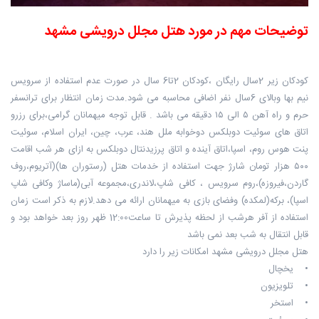
توضیحات مهم در مورد هتل مجلل درویشی مشهد
کودکان زیر 2سال رایگان ،کودکان 2تا6 سال در صورت عدم استفاده از سرویس
نیم بها وبالای 6سال نفر اضافی محاسبه می شود.مدت زمان انتظار برای ترانسفر
حرم و راه آهن ٥ الی ١٥ دقیقه می باشد . قابل توجه میهمانان گرامی،برای رزرو
اتاق های سوئیت دوبلکس دوخوابه ملل هند، عرب، چین، ایران اسلام، سوئیت
پنت هوس روم، اسپا،اتاق آینده و اتاق پرزیدنتال دوبلکس به ازای هر شب اقامت
۵۰۰ هزار تومان شارژ جهت استفاده از خدمات هتل (رستوران ها)(آتریوم،روف
گاردن،فیروزه)،روم سرویس ، کافی شاپ،لاندری،مجموعه آبی(ماساژ وکافی شاپ
اسپا)، برکه(لمکده) وفضای بازی به میهمانان ارائه می دهد.لازم به ذکر است زمان
استفاده از آفر هرشب از لحظه پذیرش تا ساعت12:00 ظهر روز بعد خواهد بود و
قابل انتقال به شب بعد نمی باشد
هتل مجلل درویشی مشهد امکانات زیر را دارد
• یخچال
• تلویزیون
• استخر